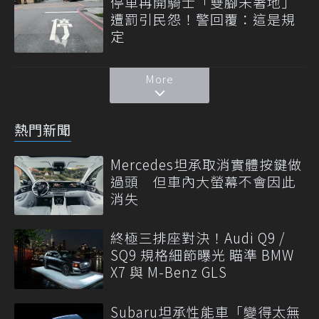
停車再開騎士「雙腳未著地」
遭罰引民怨！警回覆：這是規
定
More
熱門新聞
Mercedes坦承取消實體按鍵做
過頭 但車內大螢幕不會因此
消失
終極三排座對決！Audi Q9 /
SQ9 規格細節曝光 瞄準 BMW
X7 與 M-Benz GLS
Subaru坦承性能車「變得太無