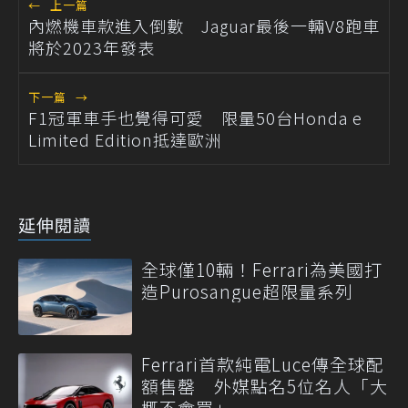
←
上一篇
內燃機車款進入倒數 Jaguar最後一輛V8跑車
將於2023年發表
下一篇
→
F1冠軍車手也覺得可愛 限量50台Honda e
Limited Edition抵達歐洲
延伸閱讀
全球僅10輛！Ferrari為美國打
造Purosangue超限量系列
Ferrari首款純電Luce傳全球配
額售罄 外媒點名5位名人「大
概不會買」