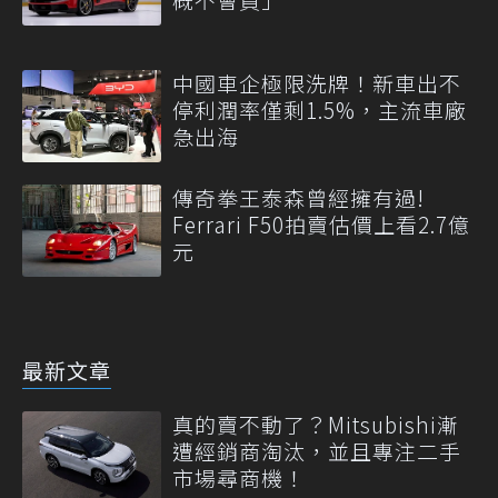
中國車企極限洗牌！新車出不
停利潤率僅剩1.5%，主流車廠
急出海
傳奇拳王泰森曾經擁有過!
Ferrari F50拍賣估價上看2.7億
元
最新文章
真的賣不動了？Mitsubishi漸
遭經銷商淘汰，並且專注二手
市場尋商機！