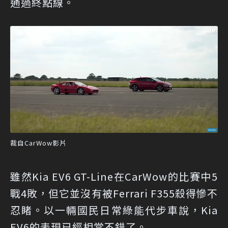
通過終點線。
裁自CarWow影片
雖然Kia EV6 GT-Line在CarWow的比賽中5
戰4敗，但它並沒有被Ferrari F355殺得慘不
忍睹。以一輛國民日常綠能代步車說，Kia
EV6的表現已經相當不錯了。