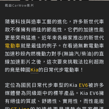
裁自CarWow影片
隨著科技與造車工藝的進化，許多新世代車
款不僅擁有絕佳的節能性，它們的加速性能
更是突飛猛進。近年來各廠家推出的新世代
電動車
就是最佳的例子。在看過無數電動車
加速秒殺內燃機動力對手(無論汽/柴油)的直
線加速影片之後，這次要來挑戰法拉利超跑
的竟是韓國
Kia
的日常代步電動車！
定位為國民日常代步車型的Kia
EV6
被許多
媒體譽為同級距中的標竿產品。Kia EV6擁
有絕佳的質感、舒適性、實用性，而性能版
的
GT-Line
的加速性更是讓熱血買家們滿