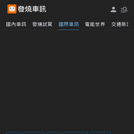
國內車訊
發燒試駕
國際車訊
電能世界
交通新訊