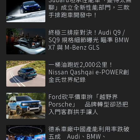
聊」成立全新性能部門，三款
手排跑車開發中！
終極三排座對決！Audi Q9 /
SQ9 規格細節曝光 瞄準 BMW
X7 與 M-Benz GLS
一桶油跑近2,000公里！
Nissan Qashqai e-POWER創
金氏世界紀錄
Ford砍平價車拚「越野界
Porsche」 品牌轉型卻恐把
入門客群拱手讓人
德系車廠中國產能利用率跌破
五成 Audi、BMW、