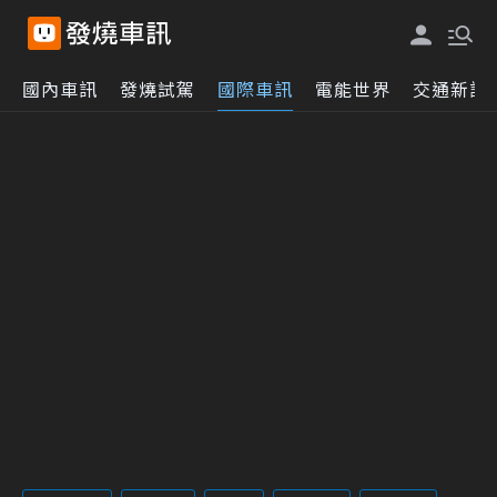
國內車訊
發燒試駕
國際車訊
電能世界
交通新訊