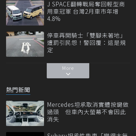
J SPACE翻轉戰局奪回輕型商
用車冠軍 台灣2月車市年增
4.8%
停車再開騎士「雙腳未著地」
遭罰引民怨！警回覆：這是規
定
More
熱門新聞
Mercedes坦承取消實體按鍵做
過頭 但車內大螢幕不會因此
消失
Subaru坦承性能車「變得太無