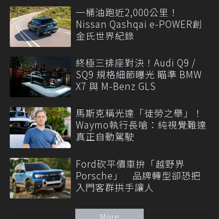
一桶油跑近2,000公里！
Nissan Qashqai e-POWER創
金氏世界紀錄
終極三排座對決！Audi Q9 /
SQ9 規格細節曝光 瞄準 BMW
X7 與 M-Benz GLS
馬斯克稱光達「徒勞之舉」！
Waymo執行長嗆：純視覺難達
真正自動駕駛
Ford砍平價車拚「越野界
Porsche」 品牌轉型卻恐把
入門客群拱手讓人
More