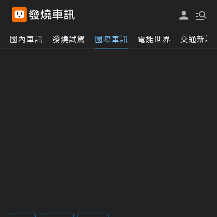
國內車訊
發燒試駕
國際車訊
電能世界
交通新訊