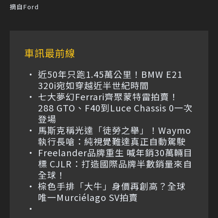
摘自Ford
車訊最前線
近50年只跑1.45萬公里！BMW E21
320i宛如穿越近半世紀時間
七大夢幻Ferrari齊聚蒙特雷拍賣！
288 GTO、F40到Luce Chassis 0一次
登場
馬斯克稱光達「徒勞之舉」！Waymo
執行長嗆：純視覺難達真正自動駕駛
Freelander品牌重生 喊年銷30萬輛目
標 CJLR：打造國際品牌半數銷量來自
全球！
棕色手排「大牛」身價再創高？全球
唯一Murciélago SV拍賣