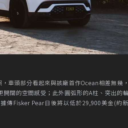
官方照，車頭部分看起來與該廠首作Ocean相差無幾
更開闊的空間感受；此外圓弧形的A柱、突出的
isker Pear日後將以低於29,900美金(約