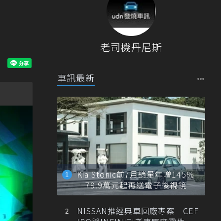
老司機丹尼斯
車訊最新
Kia Stonic前7月銷量年增145%
79.9萬元起再送電子後視鏡
NISSAN推經典車回廠專案 CEF