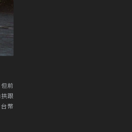
，但前
輪拱跟
新台幣