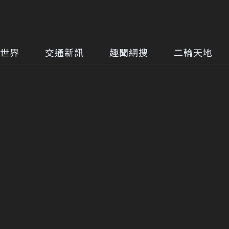
世界
交通新訊
趣聞網搜
二輪天地