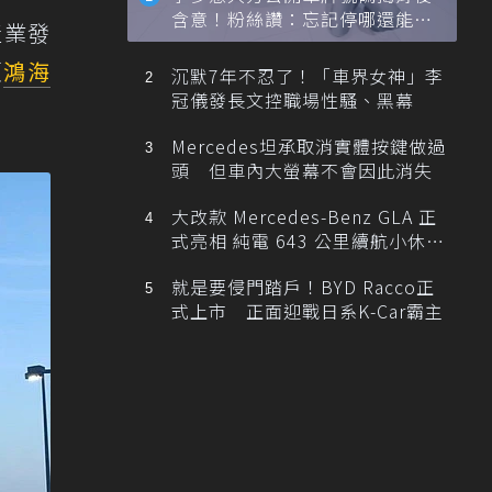
含意！粉絲讚：忘記停哪還能幫
產業發
忙找車
頭
鴻海
沉默7年不忍了！「車界女神」李
冠儀發長文控職場性騷、黑幕
Mercedes坦承取消實體按鍵做過
頭 但車內大螢幕不會因此消失
大改款 Mercedes-Benz GLA 正
式亮相 純電 643 公里續航小休
旅！
就是要侵門踏戶！BYD Racco正
式上市 正面迎戰日系K-Car霸主