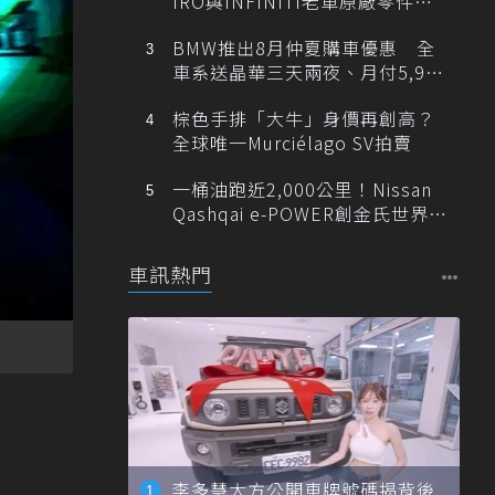
IRO與INFINITI老車原廠零件最
低1折
BMW推出8月仲夏購車優惠 全
車系送晶華三天兩夜、月付5,900
元起
棕色手排「大牛」身價再創高？
全球唯一Murciélago SV拍賣
一桶油跑近2,000公里！Nissan
Qashqai e-POWER創金氏世界紀
錄
車訊熱門
李多慧大方公開車牌號碼揭背後