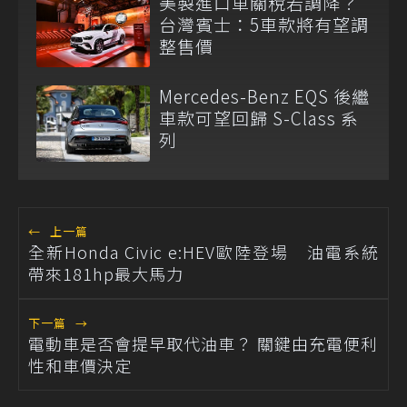
美製進口車關稅若調降？
台灣賓士：5車款將有望調
整售價
Mercedes-Benz EQS 後繼
車款可望回歸 S-Class 系
列
←
上一篇
全新Honda Civic e:HEV歐陸登場 油電系統
帶來181hp最大馬力
下一篇
→
電動車是否會提早取代油車？ 關鍵由充電便利
性和車價決定