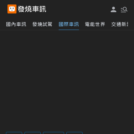
國內車訊
發燒試駕
國際車訊
電能世界
交通新訊