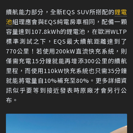
續航能力部分，全新EQS SUV所搭配的
鋰電
池
組理應會與EQS純電房車相同，配備一顆
容量達到107.8kWh的鋰電池，在歐洲WLTP
標準測試之下，EQS最大續航距離達到了
770公里！若使用200kW直流快充系統，則
僅需充電15分鐘就能再增添300公里的續航
里程，而使用110kW快充系統也只需35分鐘
就能將電量自10%補充至80%。更多詳細資
訊似乎要等到接近發表時原廠才會另行公
布。