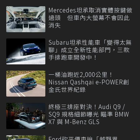
Mercedes坦承取消實體按鍵做
過頭 但車內大螢幕不會因此
消失
Subaru坦承性能車「變得太無
聊」成立全新性能部門，三款
手排跑車開發中！
一桶油跑近2,000公里！
Nissan Qashqai e-POWER創
金氏世界紀錄
終極三排座對決！Audi Q9 /
SQ9 規格細節曝光 瞄準 BMW
X7 與 M-Benz GLS
Ford砍平價車拚「越野界