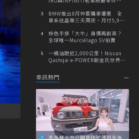
IRO與INFINITI老車原廠零件最
低1折
BMW推出8月仲夏購車優惠 全
車系送晶華三天兩夜、月付5,900
元起
棕色手排「大牛」身價再創高？
全球唯一Murciélago SV拍賣
一桶油跑近2,000公里！Nissan
Qashqai e-POWER創金氏世界紀
錄
車訊熱門
李多慧大方公開車牌號碼揭背後