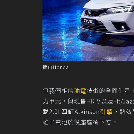
摘自Honda
但我們相信
油電
技術的全面化是Ho
力單元，與現售HR-V以及Fit/
載2.0L四缸Atkinson
引擎
，熱效
離子電池於後座座椅下方。