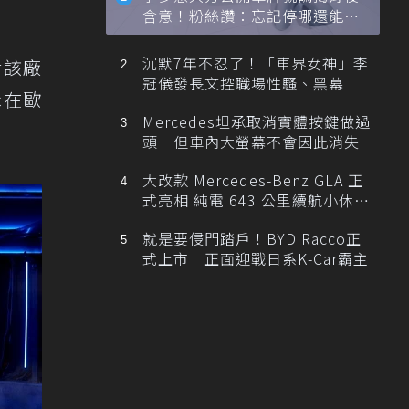
含意！粉絲讚：忘記停哪還能幫
忙找車
沉默7年不忍了！「車界女神」李
對該廠
冠儀發長文控職場性騷、黑幕
c在歐
Mercedes坦承取消實體按鍵做過
頭 但車內大螢幕不會因此消失
大改款 Mercedes-Benz GLA 正
式亮相 純電 643 公里續航小休
旅！
就是要侵門踏戶！BYD Racco正
式上市 正面迎戰日系K-Car霸主