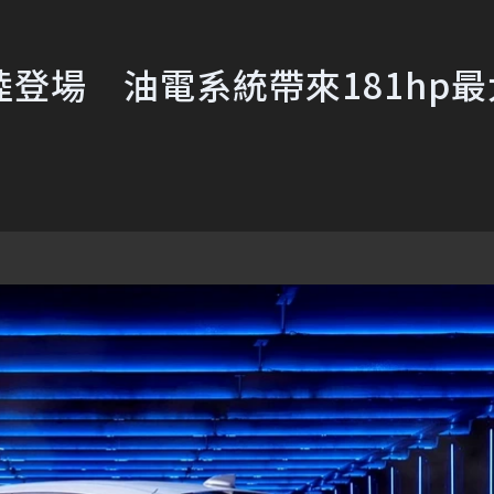
EV歐陸登場 油電系統帶來181hp