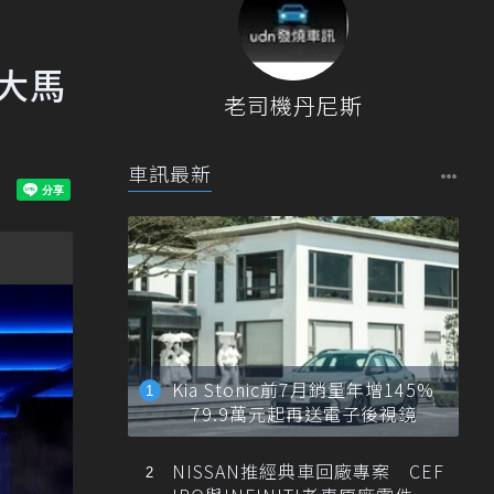
最大馬
老司機丹尼斯
車訊最新
Kia Stonic前7月銷量年增145%
79.9萬元起再送電子後視鏡
NISSAN推經典車回廠專案 CEF