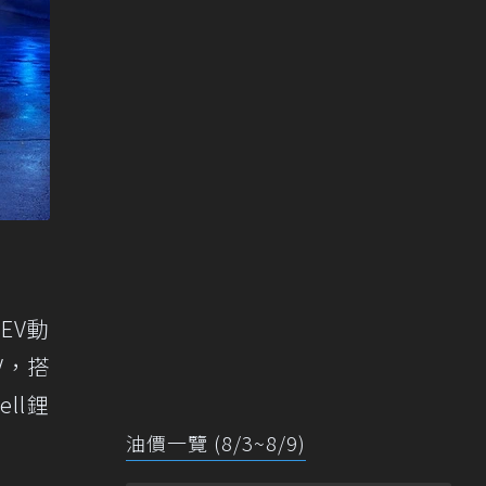
EV動
V，搭
ll鋰
油價一覽 (8/3~8/9)