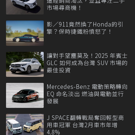
遭經銷商淘汰，並且專注二手
市場尋商機！
影／911竟然換了Honda的引
擎？保時捷鐵粉憤怒了！
讓對手望塵莫及！2025 年賓士
GLC 如何成為台灣 SUV 市場的
最佳投資
Mercedes-Benz 電動策略轉向
EQ 命名淡出 燃油與電動並行
發展
J SPACE翻轉戰局奪回輕型商
用車冠軍 台灣2月車市年增
4.8%