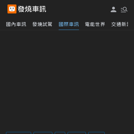
國內車訊
發燒試駕
國際車訊
電能世界
交通新訊