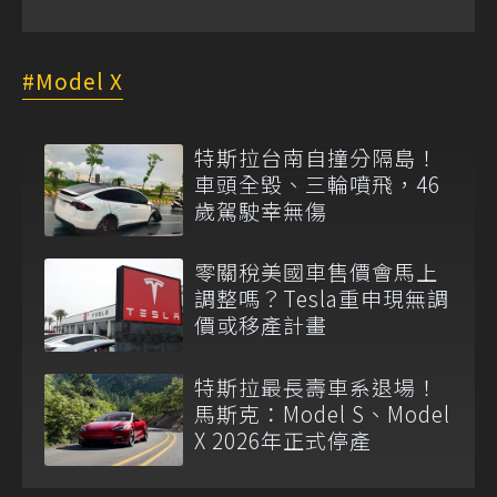
Model X
特斯拉台南自撞分隔島！
車頭全毀、三輪噴飛，46
歲駕駛幸無傷
零關稅美國車售價會馬上
調整嗎？Tesla重申現無調
價或移產計畫
特斯拉最長壽車系退場！
馬斯克：Model S、Model
X 2026年正式停產