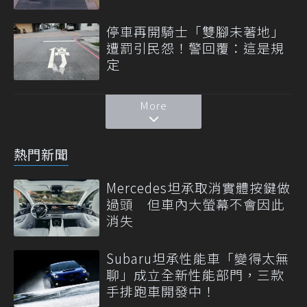
停車再開騎士「雙腳未著地」
遭罰引民怨！警回覆：這是規
定
More
熱門新聞
Mercedes坦承取消實體按鍵做
過頭 但車內大螢幕不會因此
消失
Subaru坦承性能車「變得太無
聊」成立全新性能部門，三款
手排跑車開發中！