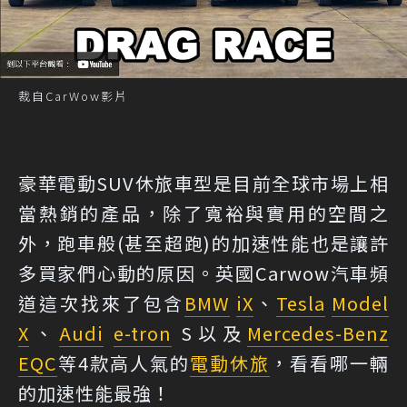
裁自CarWow影片
豪華電動SUV休旅車型是目前全球市場上相
當熱銷的產品，除了寬裕與實用的空間之
外，跑車般(甚至超跑)的加速性能也是讓許
多買家們心動的原因。英國Carwow汽車頻
道這次找來了包含
BMW
iX
、
Tesla
Model
X
、
Audi
e-tron
S以及
Mercedes-Benz
EQC
等4款高人氣的
電動休旅
，看看哪一輛
的加速性能最強！