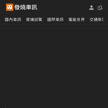
國內車訊
發燒試駕
國際車訊
電能世界
交通新訊