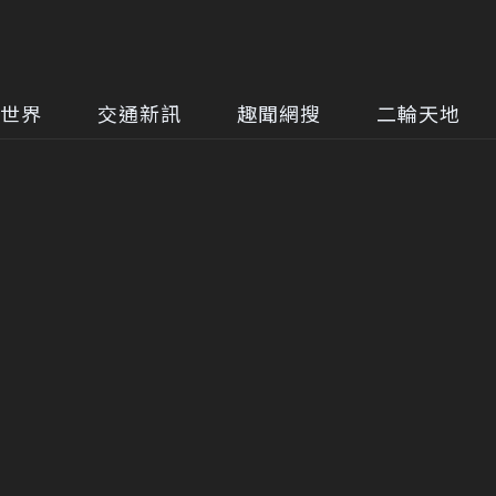
世界
交通新訊
趣聞網搜
二輪天地