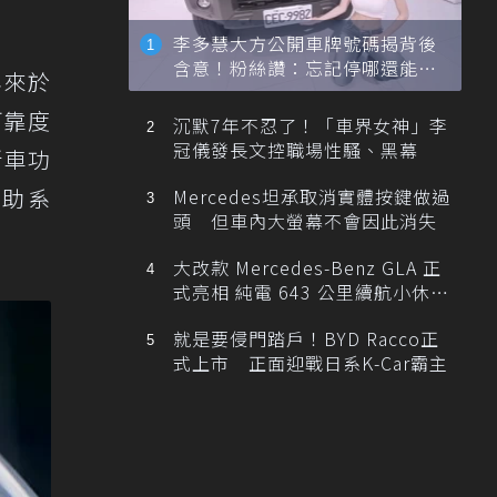
李多慧大方公開車牌號碼揭背後
含意！粉絲讚：忘記停哪還能幫
年來於
忙找車
與可靠度
沉默7年不忍了！「車界女神」李
冠儀發長文控職場性騷、黑幕
新車功
輔助系
Mercedes坦承取消實體按鍵做過
頭 但車內大螢幕不會因此消失
大改款 Mercedes-Benz GLA 正
式亮相 純電 643 公里續航小休
旅！
就是要侵門踏戶！BYD Racco正
式上市 正面迎戰日系K-Car霸主