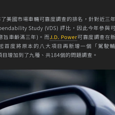
前公布了美國市場車輛可靠度調查的排名，針對近三
ndability Study (VDS) 評比，因此今年參
(意旨車齡滿三年)。而
J.D. Power
可靠度調查在
年起首度將原本的八大項目再新增一個「駕駛
目增加到了九種、共184個的問題調查。