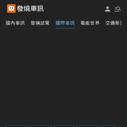
國內車訊
發燒試駕
國際車訊
電能世界
交通新訊