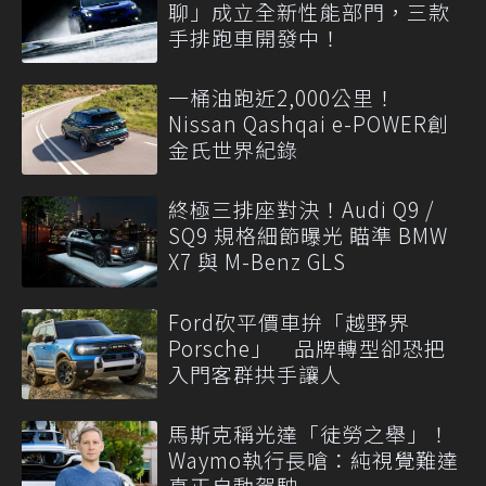
聊」成立全新性能部門，三款
手排跑車開發中！
一桶油跑近2,000公里！
Nissan Qashqai e-POWER創
金氏世界紀錄
終極三排座對決！Audi Q9 /
SQ9 規格細節曝光 瞄準 BMW
X7 與 M-Benz GLS
Ford砍平價車拚「越野界
Porsche」 品牌轉型卻恐把
入門客群拱手讓人
馬斯克稱光達「徒勞之舉」！
Waymo執行長嗆：純視覺難達
真正自動駕駛