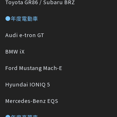
Toyota GR86 / Subaru BRZ
●年度電動車
Audi e-tron GT
BMW iX
Ford Mustang Mach-E
Hyundai IONIQ 5
Mercedes-Benz EQS