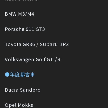
BMW M3/M4
Porsche 911 GT3
Toyota GR86 / Subaru BRZ
Volkswagen Golf GTI/R
●年度都會車
Dacia Sandero
Opel Mokka