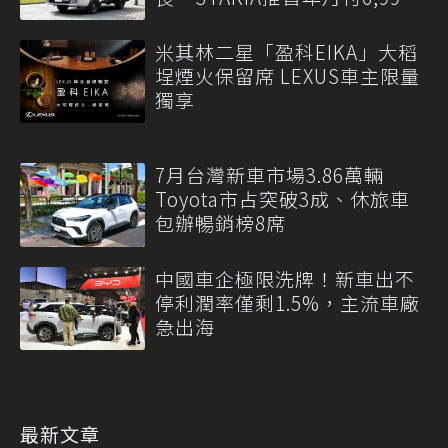
元
米其林二星「盈科EIKA」大稻
埕煙火保留席 LEXUS車主限量
獨享
7月台灣新車市場3.86萬輛
Toyota市占突破3成、休旅車
包辦暢銷榜8席
中國車企極限洗牌！新車出不
停利潤率僅剩1.5%，主流車廠
急出海
最新文章