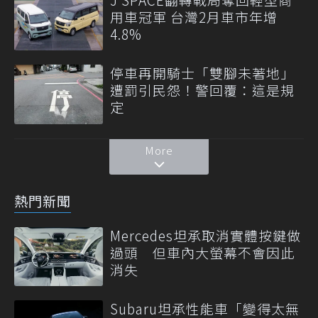
用車冠軍 台灣2月車市年增
4.8%
停車再開騎士「雙腳未著地」
遭罰引民怨！警回覆：這是規
定
More
熱門新聞
Mercedes坦承取消實體按鍵做
過頭 但車內大螢幕不會因此
消失
Subaru坦承性能車「變得太無