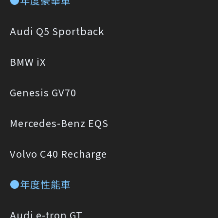
●年度豪華車
Audi Q5 Sportback
BMW iX
Genesis GV70
Mercedes-Benz EQS
Volvo C40 Recharge
●年度性能車
Audi e-tron GT