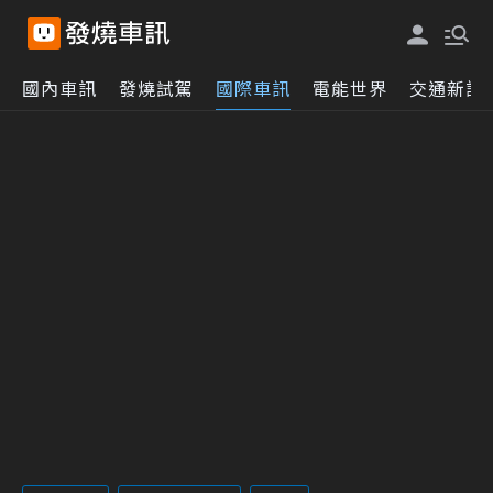
國內車訊
發燒試駕
國際車訊
電能世界
交通新訊