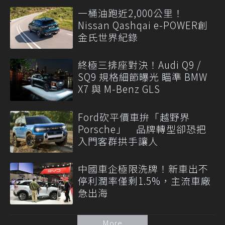
一桶油跑近2,000公里！
Nissan Qashqai e-POWER創
金氏世界紀錄
終極三排座對決！Audi Q9 /
SQ9 規格細節曝光 瞄準 BMW
X7 與 M-Benz GLS
Ford砍平價車拚「越野界
Porsche」 品牌轉型卻恐把
入門客群拱手讓人
中國車企極限洗牌！新車出不
停利潤率僅剩1.5%，主流車廠
急出海
More