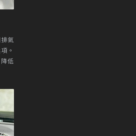
鋼排氣
選項。
身降低