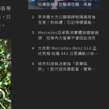
冠儀發長文控職場性騷、黑幕
的各等
強，只
李多慧大方公開車牌號碼揭背後
含意！粉絲讚：忘記停哪還能幫
件
。
忙找車
Mercedes坦承取消實體按鍵做過
頭 但車內大螢幕不會因此消失
大改款 Mercedes-Benz GLA 正
式亮相 純電 643 公里續航小休
旅！
桃市科技執法被指「罰單陷
阱」！民代促完善配套，警察局
提數據回應