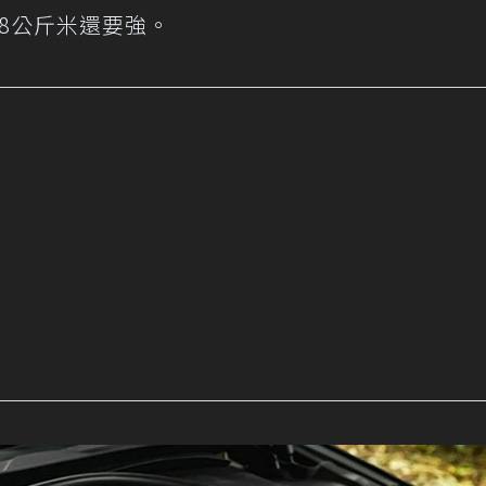
6.48公斤米還要強。