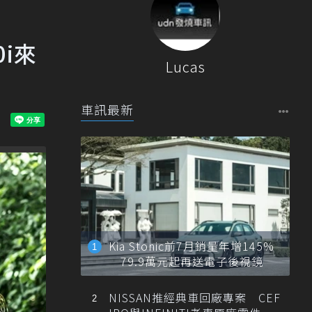
0i來
Lucas
車訊最新
Kia Stonic前7月銷量年增145%
79.9萬元起再送電子後視鏡
NISSAN推經典車回廠專案 CEF