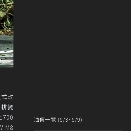
程式改
自排變
700
油價一覽 (8/3~8/9)
 M8