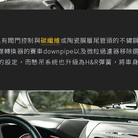
了具有閥門控制與
碳纖維
或陶瓷膜層尾管頭的不鏽
轉換器的賽車downpipe以及微粒過濾器移除
廠的設定，而懸吊系統也升級為H&R彈簧，將車