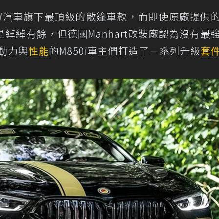
le是目前BMW汽車旗下最頂級的敞篷車款，而即使原廠提供
綽綽有餘，但德國Manhart改裝廠認為沒有最
動力與
性能
的M850i車主們打造了一系列升級
套