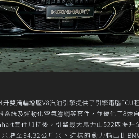
i的4.4升雙渦輪增壓V8汽油引擎提供了引擎電腦ECU
器系統及運動化空氣濾網等套件，並優化了8速
hart套件加持後，引擎最大馬力由522匹提升至
米增至94.32公斤米。這樣的動力輸出比BMW