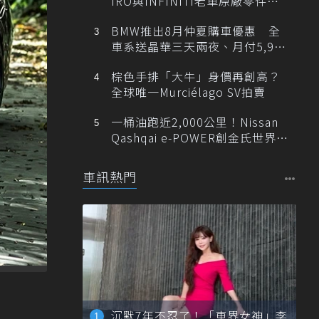
IRO與INFINITI老車原廠零件最
低1折
BMW推出8月仲夏購車優惠 全
車系送晶華三天兩夜、月付5,900
元起
棕色手排「大牛」身價再創高？
全球唯一Murciélago SV拍賣
一桶油跑近2,000公里！Nissan
Qashqai e-POWER創金氏世界紀
錄
車訊熱門
沉默7年不忍了！「車界女神」李