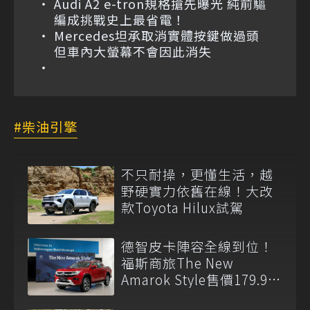
Audi A2 e-tron規格搶先曝光 純前驅
編成挑戰史上最省電！
Mercedes坦承取消實體按鍵做過頭
但車內大螢幕不會因此消失
柴油引擎
不只耐操，更懂生活，越
野硬實力依舊在線！大改
款Toyota Hilux試駕
德智皮卡陣容全線到位！
福斯商旅The New
Amarok Style售價179.9萬
元起登台上市