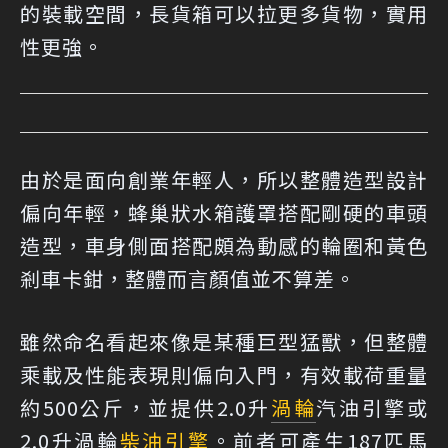
的裝載空間，長貨箱可以拉更多貨物，實用
性更強。
由於是面向創業年輕人，所以整體造型設計
偏向年輕，蜂巢狀水箱護罩搭配剛硬的車頭
造型，車身側面搭配頗為動感的輪圈和黃色
剎車卡鉗，整體而言顏值並不算差。
雖然命名看起來像是某種巨型猛獸，但整體
乘載及性能表現則偏向入門，有效載荷重量
約500公斤，並提供2.0升
渦輪
汽油引擎或
2.0升渦輪
柴油引擎
。前者可產生187匹馬