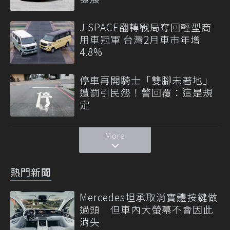
J SPACE翻轉戰局奪回輕型商
用車冠軍 台灣2月車市年增
4.8%
停車再開騎士「雙腳未著地」
遭罰引民怨！警回覆：這是規
定
More
熱門新聞
Mercedes坦承取消實體按鍵做
過頭 但車內大螢幕不會因此
消失