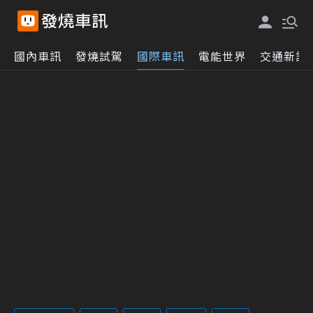
國內車訊
發燒試駕
國際車訊
電能世界
交通新訊