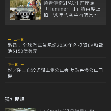
饒舌傳奇2PAC生前座駕
「Hummer H1」將再度上
拍 90年代奢華內裝原汁
原味
←
上一篇
路透：全球汽車業承諾2030年內投資EV和電
池5150億美元
下一篇
→
影／騎士自殺式鑽車倒公車旁 差點害慘公車司
機
延伸閱讀