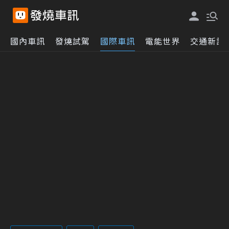
國內車訊
發燒試駕
國際車訊
電能世界
交通新訊