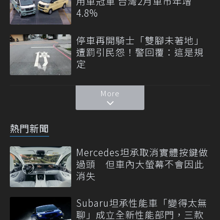
用車冠軍 台灣2月車市年增
4.8%
停車再開騎士「雙腳未著地」
遭罰引民怨！警回覆：這是規
定
More
熱門新聞
Mercedes坦承取消實體按鍵做
過頭 但車內大螢幕不會因此
消失
Subaru坦承性能車「變得太無
聊」成立全新性能部門，三款