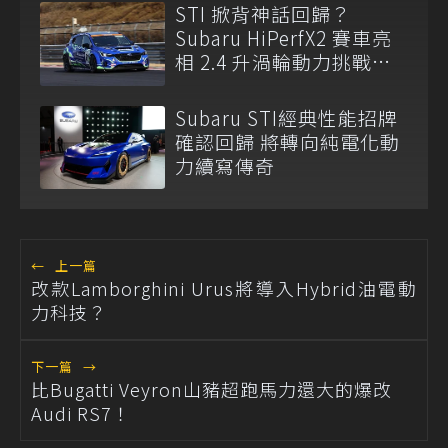
STI 掀背神話回歸？
Subaru HiPerfX2 賽車亮
相 2.4 升渦輪動力挑戰耐
久賽
Subaru STI經典性能招牌
確認回歸 將轉向純電化動
力續寫傳奇
←
上一篇
改款Lamborghini Urus將導入Hybrid油電動
力科技？
下一篇
→
比Bugatti Veyron山豬超跑馬力還大的爆改
Audi RS7！