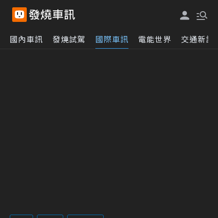
國內車訊
發燒試駕
國際車訊
電能世界
交通新訊