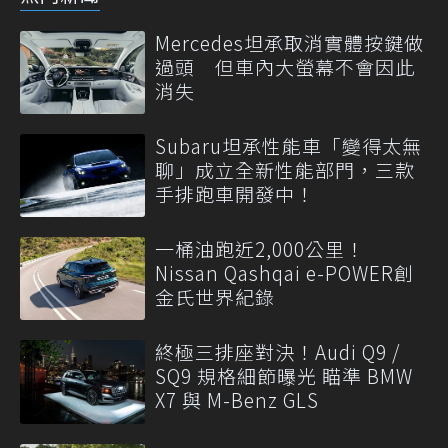
Mercedes坦承取消實體按鍵做
過頭 但車內大螢幕不會因此
消失
Subaru坦承性能車「變得太無
聊」成立全新性能部門，三款
手排跑車開發中！
一桶油跑近2,000公里！
Nissan Qashqai e-POWER創
金氏世界紀錄
終極三排座對決！Audi Q9 /
SQ9 規格細節曝光 瞄準 BMW
X7 與 M-Benz GLS