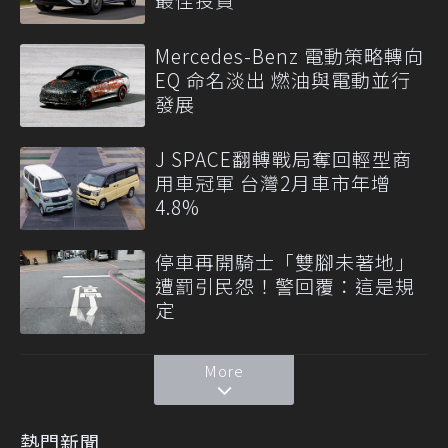
Mercedes-Benz 電動策略轉向
EQ 命名淡出 燃油與電動並行
發展
J SPACE翻轉戰局奪回輕型商
用車冠軍 台灣2月車市年增
4.8%
停車再開騎士「雙腳未著地」
遭罰引民怨！警回覆：這是規
定
More
熱門新聞