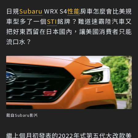
日規
Subaru
WRX S4
性能
房車怎麼會比美規
車型多了一個
STI
銘牌？難道速霸陸汽車又
把好東西留在日本國內，讓美國消費者只能
流口水？
裁自Subaru影片
繼上個月初發表的2022年式第五代大改款美