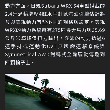
動力方面，日規Subaru WRX S4車型搭載的
2.4升渦輪增壓4缸水平對臥汽油引擎估計將
會與美規動力有些不同的規格與設定。美規
WRX的動力系統擁有275匹最大馬力與35.69
公斤米巔峰值扭力輸出。充沛的動力透過6
速手排或運動化CVT無段變速箱系統與
Symmetrical AWD對稱式全輪驅動傳遞到
四顆輪子上。