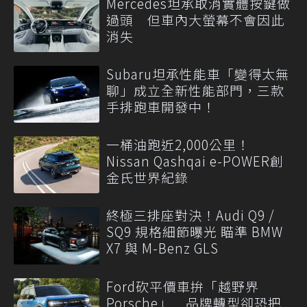
Mercedes坦承取消實體按鍵做
過頭 但車內大螢幕不會因此
消失
Subaru坦承性能車「變得太無
聊」成立全新性能部門，三款
手排跑車開發中！
一桶油跑近2,000公里！
Nissan Qashqai e-POWER創
金氏世界紀錄
終極三排座對決！Audi Q9 /
SQ9 規格細節曝光 瞄準 BMW
X7 與 M-Benz GLS
Ford砍平價車拚「越野界
Porsche」 品牌轉型卻恐把