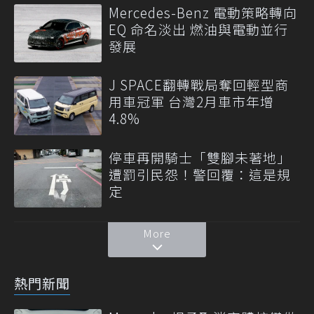
Mercedes-Benz 電動策略轉向
EQ 命名淡出 燃油與電動並行
發展
J SPACE翻轉戰局奪回輕型商
用車冠軍 台灣2月車市年增
4.8%
停車再開騎士「雙腳未著地」
遭罰引民怨！警回覆：這是規
定
More
熱門新聞