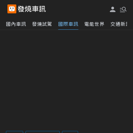
國內車訊
發燒試駕
國際車訊
電能世界
交通新訊