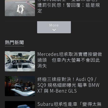
遭罰引民怨！警回覆：這是規
定
More
熱門新聞
Mercedes坦承取消實體按鍵做
過頭 但車內大螢幕不會因此
消失
終極三排座對決！Audi Q9 /
SQ9 規格細節曝光 瞄準 BMW
X7 與 M-Benz GLS
Subaru坦承性能車「變得太無