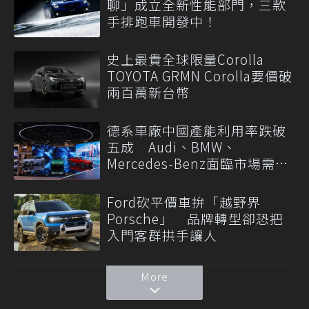
聊」成立全新性能部門，三款
手排跑車開發中！
史上最貴全球限量Corolla
TOYOTA GRMN Corolla要價破
兩百萬新台幣
德系車廠中國產能利用率跌破
五成 Audi、BMW、
Mercedes-Benz面臨市場需求
轉變
Ford砍平價車拚「越野界
Porsche」 品牌轉型卻恐把
入門客群拱手讓人
More