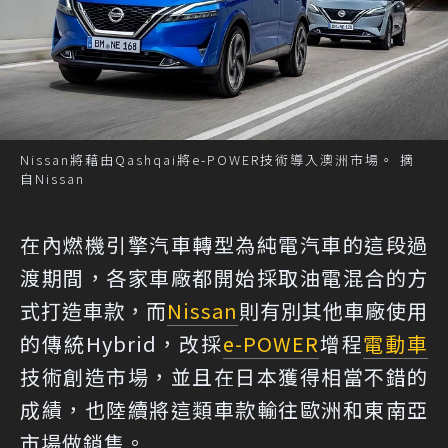
Nissan將藉由Qashqai將e-POWER技術導入澳洲市場。 摘
自Nissan
在內燃機引擎汽車轉型為純電汽車的這段過
渡期間，各家車廠都開始採取油電混合的方
式打造車款，而
Nissan
則有別其他車廠使用
的傳統Hybrid，改採
e-POWER
增程
電動車
技術創造市場，並且在日本獲得相當不錯的
成績，也陸續將這類車款輸往歐洲和東南亞
市場做銷售。