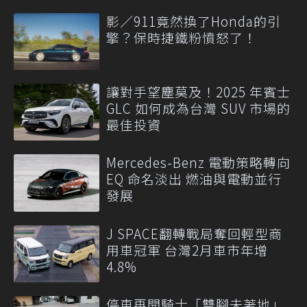
影／911竟然換了Honda的引
擎？保時捷鐵粉憤怒了！
讓對手望塵莫及！2025 年賓士
GLC 如何成為台灣 SUV 市場的
最佳投資
Mercedes-Benz 電動策略轉向
EQ 命名淡出 燃油與電動並行
發展
J SPACE翻轉戰局奪回輕型商
用車冠軍 台灣2月車市年增
4.8%
停車再開騎士「雙腳未著地」