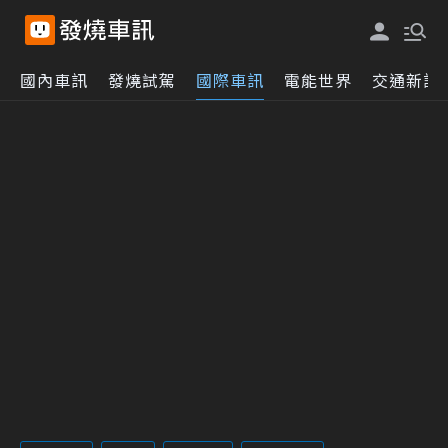
國內車訊
發燒試駕
國際車訊
電能世界
交通新訊