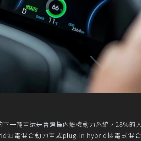
的下一輛車還是會選擇內燃機動力系統，28%的
d油電混合動力車或plug-in hybrid插電式混