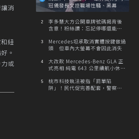
冠儀發長文控職場性騷、黑幕
情讓消
李多慧大方公開車牌號碼揭背後
含意！粉絲讚：忘記停哪還能幫
忙找車
坡和紐
Mercedes坦承取消實體按鍵做過
頭 但車內大螢幕不會因此消失
偏好。
大改款 Mercedes-Benz GLA 正
動力或
式亮相 純電 643 公里續航小休
旅！
桃市科技執法被指「罰單陷
阱」！民代促完善配套，警察局
提數據回應