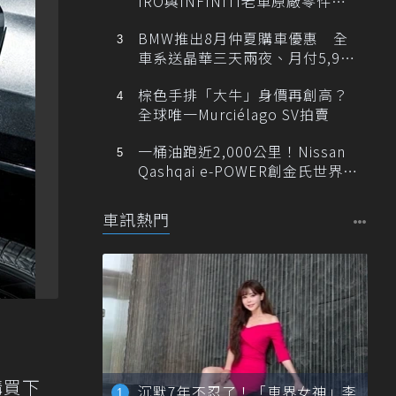
IRO與INFINITI老車原廠零件最
低1折
BMW推出8月仲夏購車優惠 全
車系送晶華三天兩夜、月付5,900
元起
棕色手排「大牛」身價再創高？
全球唯一Murciélago SV拍賣
一桶油跑近2,000公里！Nissan
Qashqai e-POWER創金氏世界紀
錄
車訊熱門
購買下
沉默7年不忍了！「車界女神」李