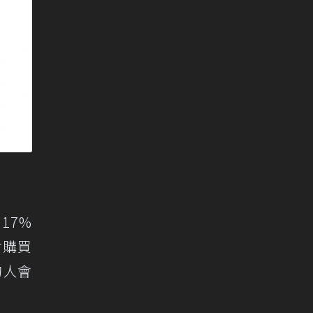
17%
會購買
的人會