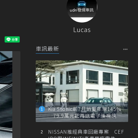
Lucas
車訊最新
Kia Stonic前7月銷量年增145%
79.9萬元起再送電子後視鏡
NISSAN推經典車回廠專案 CEF