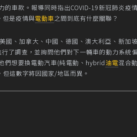
的車款。報導同時指出COVID-19新冠肺炎疫
。但是疫情與
電動車
之間到底有什麼關聯？
網站的市調對美國、加拿大、中國、德國、澳大利亞、新加
訪者進行了調查，並詢問他們對下一輛車的動力系統
們想要換電動汽車(純電動、hybrid
油電
混合
合動力)，但這數字將因國家/地區而異。