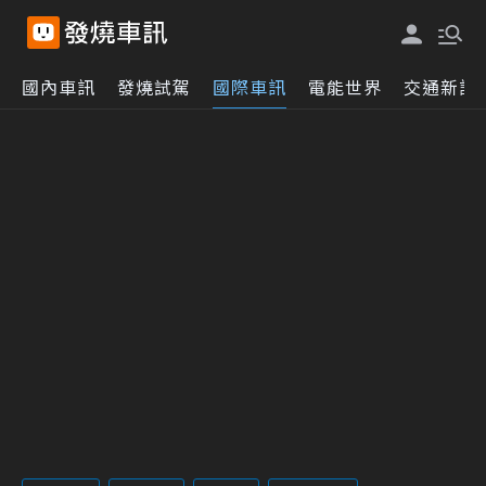
國內車訊
發燒試駕
國際車訊
電能世界
交通新訊