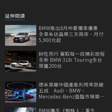
延伸閱讀
BMW推出8月仲夏購車優惠
全車系送晶華三天兩夜、月付
5,900元起
帥性而行 駕馭每一段精彩旅程
全新 BMW 318i Touring全台
限量200台
德系車廠中國產能利用率跌破
五成 Audi、BMW、
Mercedes-Benz面臨市場需求
轉變
BMW攜手《蜘蛛人：重生