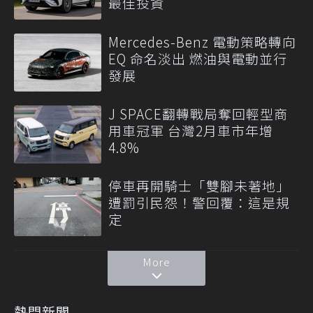
最佳投資
Mercedes-Benz 電動策略轉向
EQ 命名淡出 燃油與電動並行
發展
J SPACE翻轉戰局奪回輕型商
用車冠軍 台灣2月車市年增
4.8%
停車再開騎士「雙腳未著地」
遭罰引民怨！警回覆：這是規
定
More
熱門新聞