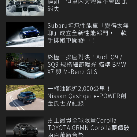
過頭 但車內大螢幕不會因此
消失
Subaru坦承性能車「變得太無
聊」成立全新性能部門，三款
手排跑車開發中！
終極三排座對決！Audi Q9 /
SQ9 規格細節曝光 瞄準 BMW
X7 與 M-Benz GLS
一桶油跑近2,000公里！
Nissan Qashqai e-POWER創
金氏世界紀錄
史上最貴全球限量Corolla
TOYOTA GRMN Corolla要價破
兩百萬新台幣