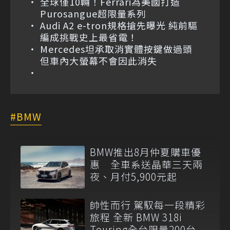
全球僅10輛！Ferrari為美國打造
Purosangue超限量系列
Audi A2 e-tron規格搶先曝光 純前驅
編成挑戰史上最省電！
Mercedes坦承取消實體按鍵做過頭
但車內大螢幕不會因此消失
BMW
BMW推出8月仲夏購車優
惠 全車系送晶華三天兩
夜、月付5,900元起
帥性而行 駕馭每一段精彩
旅程 全新 BMW 318i
Touring全台限量200台