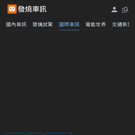
國內車訊
發燒試駕
國際車訊
電能世界
交通新訊