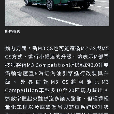
BMW提供
動力方面，新M3 CS也可能遵循M2 CS與M5
CS方式，進行小幅度的升級。這表示M部門
技師將替M3 Competition所搭載的3.0升雙
渦輪增壓直6汽缸汽油引擎進行改裝與升
級。外界估計M3 CS將可能比M3
Competition車型多10至20匹馬力輸出。
這數字聽起來雖然沒多讓人驚艷，但經過輕
量化工程以及底盤懸吊與煞車系統的升級