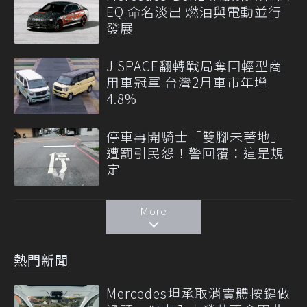
EQ 命名淡出 燃油與電動並行
發展
J SPACE翻轉戰局奪回輕型商
用車冠軍 台灣2月車市年增
4.8%
停車再開騎士「雙腳未著地」
遭罰引民怨！警回覆：這是規
定
More
熱門新聞
Mercedes坦承取消實體按鍵做