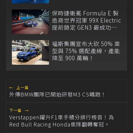
傳奇
保時捷衛冕 Formula E 製
造商世界冠軍 99X Electric
提前鎖定 GEN3 最成功賽
車
福斯集團宣布大砍 50% 車
型與 75% 選配產線，產能
降至 900 萬輛！
←
上一篇
外傳BMW團隊已開始研發M3 CS轎跑！
下一篇
→
Verstappen躍升F1車手積分排行榜首！為
Red Bull Racing Honda車隊翻轉奪冠。