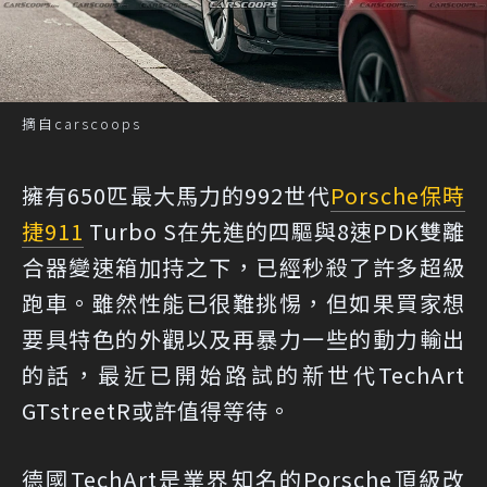
摘自carscoops
擁有650匹最大馬力的992世代
Porsche
保時
捷
911
Turbo S在先進的四驅與8速PDK雙離
合器變速箱加持之下，已經秒殺了許多超級
跑車。雖然性能已很難挑惕，但如果買家想
要具特色的外觀以及再暴力一些的動力輸出
的話，最近已開始路試的新世代TechArt
GTstreetR或許值得等待。
德國TechArt是業界知名的Porsche頂級改