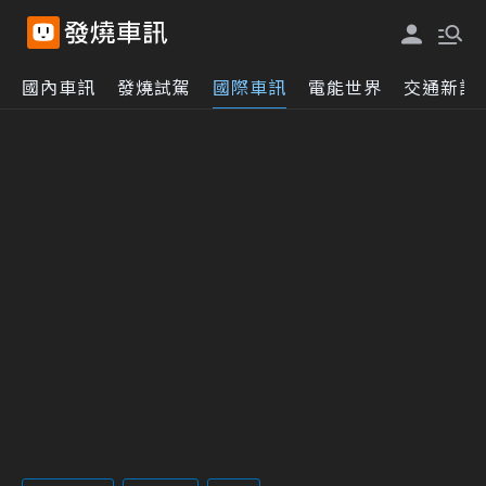
國內車訊
發燒試駕
國際車訊
電能世界
交通新訊