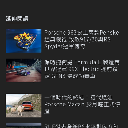
延伸閱讀
Porsche 963披上兩款Penske
經典戰袍 致敬917/30與RS
Spyder冠軍傳奇
保時捷衛冕 Formula E 製造商
世界冠軍 99X Electric 提前鎖
定 GEN3 最成功賽車
一個時代的終結！初代燃油
Porsche Macan 於月底正式停
產
RUF發表全新B8水平對臥八缸