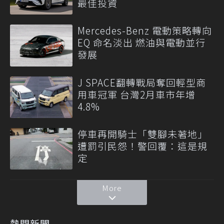
最佳投資
Mercedes-Benz 電動策略轉向
EQ 命名淡出 燃油與電動並行
發展
J SPACE翻轉戰局奪回輕型商
用車冠軍 台灣2月車市年增
4.8%
停車再開騎士「雙腳未著地」
遭罰引民怨！警回覆：這是規
定
More
熱門新聞