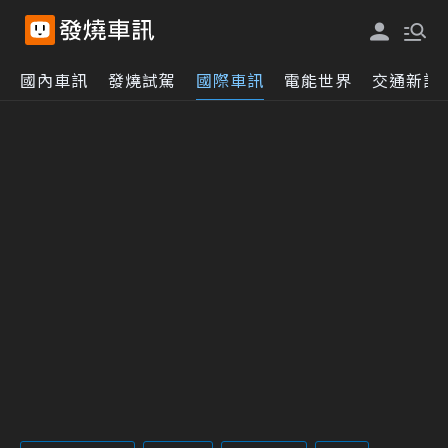
國內車訊
發燒試駕
國際車訊
電能世界
交通新訊