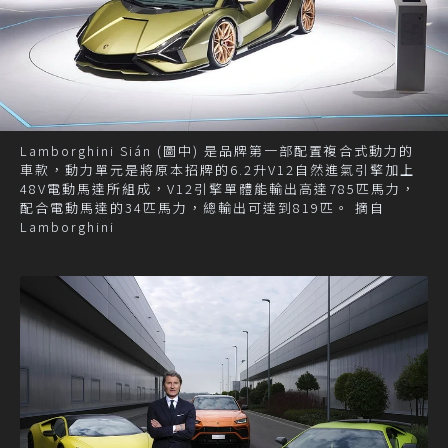
Lamborghini Sián (圖中) 是品牌第一部配置複合式動力的
車款，動力單元是將原本招牌的6.2升V12自然進氣引擎加上
48V電動馬達所組成，V12引擎單體能輸出高達785匹馬力，
配合電動馬達的34匹馬力，總輸出可達到819匹。 摘自
Lamborghini