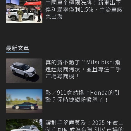
中國車企極限洗牌！新車出不
停利潤率僅剩1.5%，主流車廠
急出海
最新文章
真的賣不動了？Mitsubishi漸
遭經銷商淘汰，並且專注二手
市場尋商機！
影／911竟然換了Honda的引
擎？保時捷鐵粉憤怒了！
讓對手望塵莫及！2025 年賓士
GLC 如何成為台灣 SUV 市場的