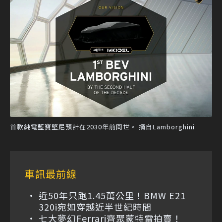
首款純電藍寶堅尼預計在2030年前問世。 摘自Lamborghini
車訊最前線
近50年只跑1.45萬公里！BMW E21
320i宛如穿越近半世紀時間
七大夢幻Ferrari齊聚蒙特雷拍賣！