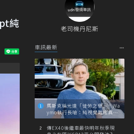
pt純
老司機丹尼斯
車訊最新
馬斯克稱光達「徒勞之舉」！Wa
ymo執行長嗆：純視覺難達真正
自動駕駛
傳EX40後繼車最快明年秋季現