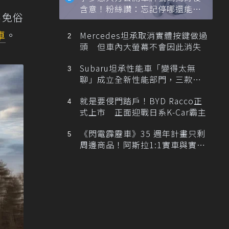
含意！粉絲讚：忘記停哪還能幫
不免俗
忙找車
車
。
Mercedes坦承取消實體按鍵做過
頭 但車內大螢幕不會因此消失
Subaru坦承性能車「變得太無
聊」成立全新性能部門，三款手
排跑車開發中！
就是要侵門踏戶！BYD Racco正
式上市 正面迎戰日系K-Car霸主
《閃電霹靂車》35 週年計畫只剩
周邊商品！阿斯拉1:1實車與實體
展覽雙雙喊卡