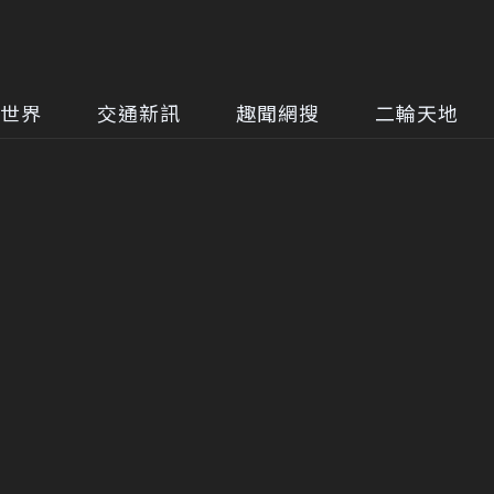
世界
交通新訊
趣聞網搜
二輪天地