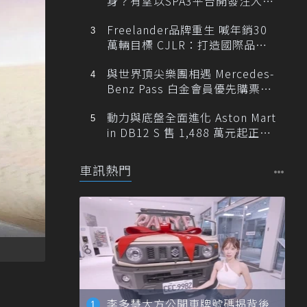
身？有望以SPA3平台開發注入80
0V動力
Freelander品牌重生 喊年銷30
萬輛目標 CJLR：打造國際品牌
半數銷量來自全球！
與世界頂尖樂團相遇 Mercedes-
Benz Pass 白金會員優先購票維
也納愛樂
動力與底盤全面進化 Aston Mart
in DB12 S 售 1,488 萬元起正式
登台
車訊熱門
李多慧大方公開車牌號碼揭背後