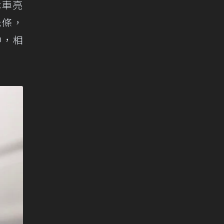
本車亮
光條，
中，相