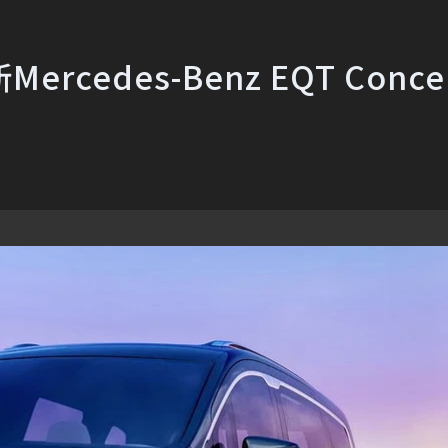
edes-Benz EQT Conce