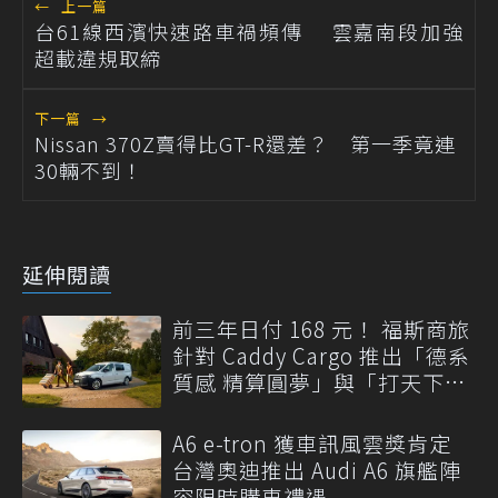
←
上一篇
台61線西濱快速路車禍頻傳 雲嘉南段加強
超載違規取締
下一篇
→
Nissan 370Z賣得比GT-R還差？ 第一季竟連
30輛不到！
延伸閱讀
前三年日付 168 元！ 福斯商旅
針對 Caddy Cargo 推出「德系
質感 精算圓夢」與「打天下」
專案
A6 e-tron 獲車訊風雲獎肯定
台灣奧迪推出 Audi A6 旗艦陣
容限時購車禮遇