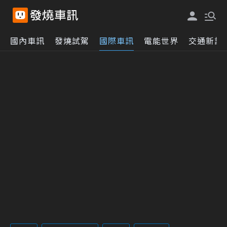
國內車訊
發燒試駕
國際車訊
電能世界
交通新訊