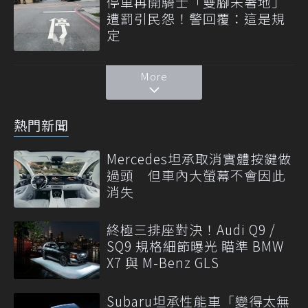
停車再開騎士「雙腳未著地」
遭罰引民怨！警回覆：這是規
定
More
熱門新聞
Mercedes坦承取消實體按鍵做
過頭 但車內大螢幕不會因此
消失
終極三排座對決！Audi Q9 /
SQ9 規格細節曝光 瞄準 BMW
X7 與 M-Benz GLS
Subaru坦承性能車「變得太無