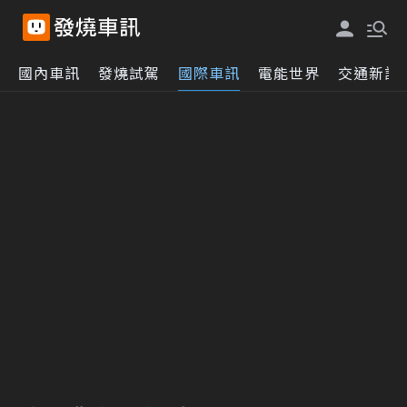
國內車訊
發燒試駕
國際車訊
電能世界
交通新訊