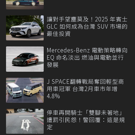
讓對手望塵莫及！2025 年賓士
GLC 如何成為台灣 SUV 市場的
最佳投資
Mercedes-Benz 電動策略轉向
EQ 命名淡出 燃油與電動並行
發展
J SPACE翻轉戰局奪回輕型商
用車冠軍 台灣2月車市年增
4.8%
停車再開騎士「雙腳未著地」
遭罰引民怨！警回覆：這是規
定