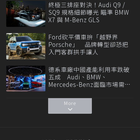
終極三排座對決！Audi Q9 /
SQ9 規格細節曝光 瞄準 BMW
X7 與 M-Benz GLS
Ford砍平價車拚「越野界
Porsche」 品牌轉型卻恐把
入門客群拱手讓人
德系車廠中國產能利用率跌破
五成 Audi、BMW、
Mercedes-Benz面臨市場需求
轉變
More