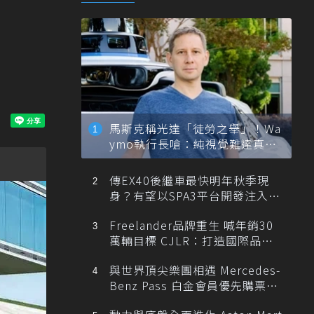
馬斯克稱光達「徒勞之舉」！Wa
ymo執行長嗆：純視覺難達真正
自動駕駛
傳EX40後繼車最快明年秋季現
身？有望以SPA3平台開發注入80
0V動力
Freelander品牌重生 喊年銷30
萬輛目標 CJLR：打造國際品牌
半數銷量來自全球！
與世界頂尖樂團相遇 Mercedes-
Benz Pass 白金會員優先購票維
也納愛樂