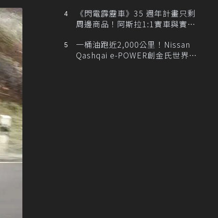
排跑車開發中！
《閃電霹靂車》35 週年計畫只剩
周邊商品！阿斯拉1:1實車與實體
展覽雙雙喊卡
一桶油跑近2,000公里！Nissan
Qashqai e-POWER創金氏世界紀
錄