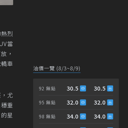
的熱烈
UV當
下放，
nt轎車
油價一覽 (8/3~8/9)
30.5
30.5
92 無鉛
經，尤
32.0
32.0
95 無鉛
榮穩重
積的星
34.0
34.0
98 無鉛