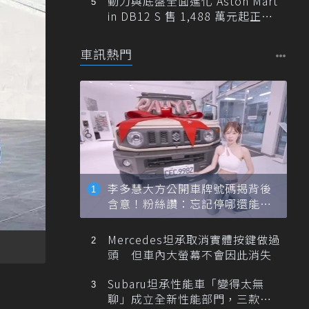
動力與底盤全面進化 Aston Mart
in DB12 S 售 1,488 萬元起正式
登台
車訊熱門
李多慧大方公開車牌號碼揭背後
含意！粉絲讚：忘記停哪還能幫
忙找車
Mercedes坦承取消實體按鍵做過
頭 但車內大螢幕不會因此消失
Subaru坦承性能車「變得太無
聊」成立全新性能部門，三款手