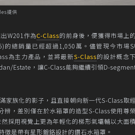
edes提供
年推出W201作為
C-Class
的前身後，便獲得市場上
205)的總銷量已經超過1,050萬。儘管現今市場S
-Class為主力產品，並將最新
S-Class
的設計概念
dan/Estate，讓C-Class能夠繼續引領D-segme
充滿家族化的影子，且直接朝向新一代S-Class取
辨，差別僅在於水箱罩的造型S-Class使用尊
Class依然採用視覺上更為年輕化的梯形氣壩輔以大面
e則特徵是帶有星形鍍鉻設計的鑽石水箱罩。