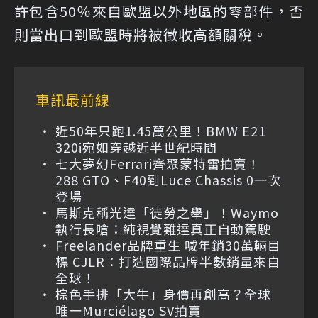
許包含50％來自歐盟以外地區的零部件，否
則當出口到歐盟時將被徵收高額關稅。
車訊最前線
近50年只跑1.45萬公里！BMW E21
320i宛如穿越近半世紀時間
七大夢幻Ferrari齊聚蒙特雷拍賣！
288 GTO、F40到Luce Chassis 0一次
登場
馬斯克稱光達「徒勞之舉」！Waymo
執行長嗆：純視覺難達真正自動駕駛
Freelander品牌重生 喊年銷30萬輛目
標 CJLR：打造國際品牌半數銷量來自
全球！
棕色手排「大牛」身價再創高？全球
唯一Murciélago SV拍賣