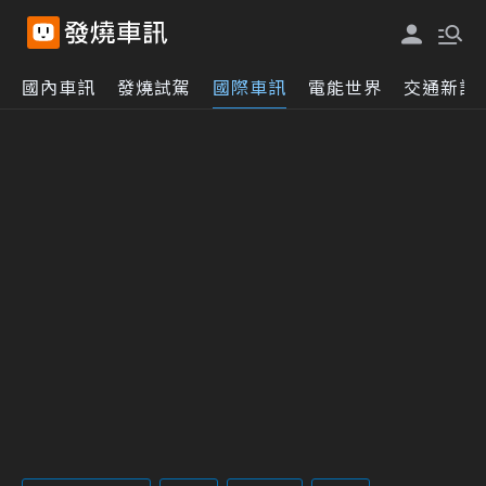
國內車訊
發燒試駕
國際車訊
電能世界
交通新訊