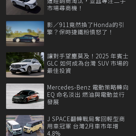
遭經銷商淘汰，並且專注二手
市場尋商機！
影／911竟然換了Honda的引
擎？保時捷鐵粉憤怒了！
讓對手望塵莫及！2025 年賓士
GLC 如何成為台灣 SUV 市場的
最佳投資
Mercedes-Benz 電動策略轉向
EQ 命名淡出 燃油與電動並行
發展
J SPACE翻轉戰局奪回輕型商
用車冠軍 台灣2月車市年增
4.8%