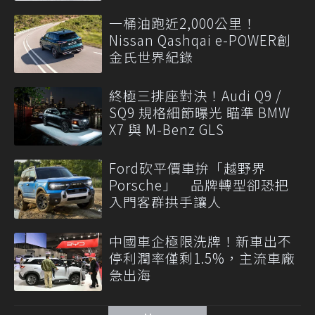
一桶油跑近2,000公里！
Nissan Qashqai e-POWER創
金氏世界紀錄
終極三排座對決！Audi Q9 /
SQ9 規格細節曝光 瞄準 BMW
X7 與 M-Benz GLS
Ford砍平價車拚「越野界
Porsche」 品牌轉型卻恐把
入門客群拱手讓人
中國車企極限洗牌！新車出不
停利潤率僅剩1.5%，主流車廠
急出海