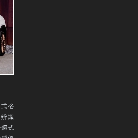
閉式格
有辨識
一體式