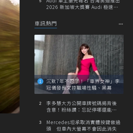
Audi 車主搶先報名 台灣奧迪推出
2026 新加坡大獎賽 Audi 極速之
旅
車訊熱門
沉默7年不忍了！「車界女神」李
冠儀發長文控職場性騷、黑幕
李多慧大方公開車牌號碼揭背後
含意！粉絲讚：忘記停哪還能幫
忙找車
Mercedes坦承取消實體按鍵做過
頭 但車內大螢幕不會因此消失