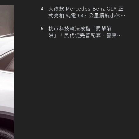
大改款 Mercedes-Benz GLA 正
式亮相 純電 643 公里續航小休
旅！
桃市科技執法被指「罰單陷
阱」！民代促完善配套，警察局
提數據回應