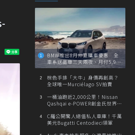
-
BMW推出8月仲夏購車優惠 全
車系送晶華三天兩夜、月付5,900
元起
棕色手排「大牛」身價再創高？
全球唯一Murciélago SV拍賣
一桶油跑近2,000公里！Nissan
Qashqai e-POWER創金氏世界紀
錄
C羅公開驚人總值私人車庫！千萬
美元Bugatti Centodieci領軍