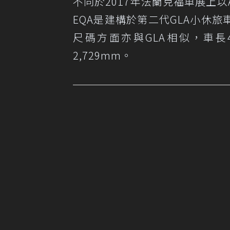
不同於2017年法蘭克福車展上以A-Cl
EQA是建構於第二代GLA小休
尺碼方面亦與GLA相似，車長4,
2,729mm。