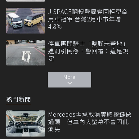
J SPACE翻轉戰局奪回輕型商
用車冠軍 台灣2月車市年增
4.8%
停車再開騎士「雙腳未著地」
遭罰引民怨！警回覆：這是規
定
More
熱門新聞
Mercedes坦承取消實體按鍵做
過頭 但車內大螢幕不會因此
消失