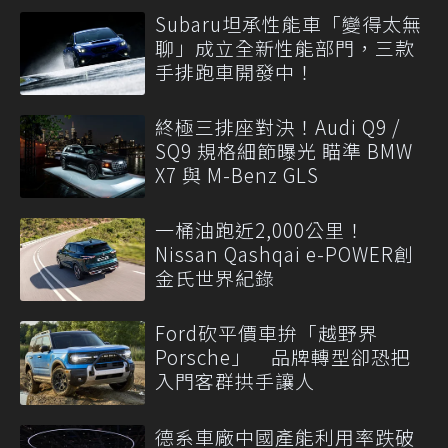
Subaru坦承性能車「變得太無
聊」成立全新性能部門，三款
手排跑車開發中！
終極三排座對決！Audi Q9 /
SQ9 規格細節曝光 瞄準 BMW
X7 與 M-Benz GLS
一桶油跑近2,000公里！
Nissan Qashqai e-POWER創
金氏世界紀錄
Ford砍平價車拚「越野界
Porsche」 品牌轉型卻恐把
入門客群拱手讓人
德系車廠中國產能利用率跌破