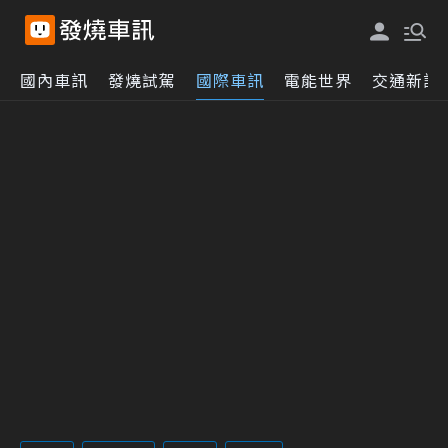
國內車訊
發燒試駕
國際車訊
電能世界
交通新訊