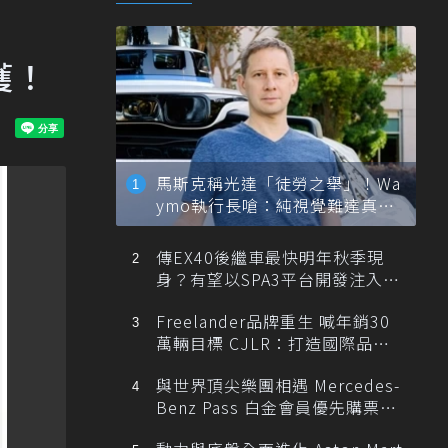
獲！
馬斯克稱光達「徒勞之舉」！Wa
ymo執行長嗆：純視覺難達真正
自動駕駛
傳EX40後繼車最快明年秋季現
身？有望以SPA3平台開發注入80
0V動力
Freelander品牌重生 喊年銷30
萬輛目標 CJLR：打造國際品牌
半數銷量來自全球！
與世界頂尖樂團相遇 Mercedes-
Benz Pass 白金會員優先購票維
也納愛樂