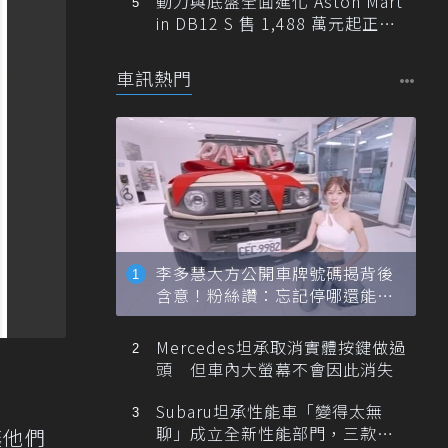
動力與底盤全面進化 Aston Mart
in DB12 S 售 1,488 萬元起正式
登台
車訊熱門
李多慧大方公開車牌號碼揭背後
含意！粉絲讚：忘記停哪還能幫
忙找車
Mercedes坦承取消實體按鍵做過
頭 但車內大螢幕不會因此消失
Subaru坦承性能車「變得太無
聊」成立全新性能部門，三款手
讓他們