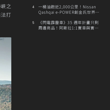
排跑車開發中！
海峽之
一桶油跑近2,000公里！Nissan
Qashqai e-POWER創金氏世界紀
無法打
錄
《閃電霹靂車》35 週年計畫只剩
周邊商品！阿斯拉1:1實車與實體
展覽雙雙喊卡