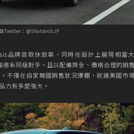
witter：@ShutaroSJP
nesis品牌首款休旅車，同時在設計上展現相當
輸德系同級對手，且以配備齊全、價格合理的銷
預期，不僅在自家韓國銷售狀況爆棚，就連美國市
產品力有多麼強大。