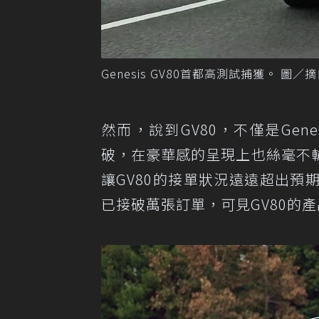
Genesis GV80首都高測試捕獲。 圖／摘自T
然而，說到GV80，不僅是Ge
破，在豪華感的呈現上也絲毫不
讓GV80的接單狀況遠遠超出
已接破萬張訂單，可見GV80的