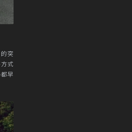
大的突
售方式
場都早