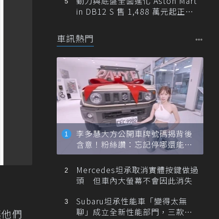
動力與底盤全面進化 Aston Mart
in DB12 S 售 1,488 萬元起正式
登台
車訊熱門
李多慧大方公開車牌號碼揭背後
含意！粉絲讚：忘記停哪還能幫
忙找車
Mercedes坦承取消實體按鍵做過
頭 但車內大螢幕不會因此消失
Subaru坦承性能車「變得太無
聊」成立全新性能部門，三款手
讓他們