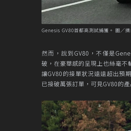
Genesis GV80首都高測試捕獲。 圖／摘自T
然而，說到GV80，不僅是Ge
破，在豪華感的呈現上也絲毫不
讓GV80的接單狀況遠遠超出
已接破萬張訂單，可見GV80的