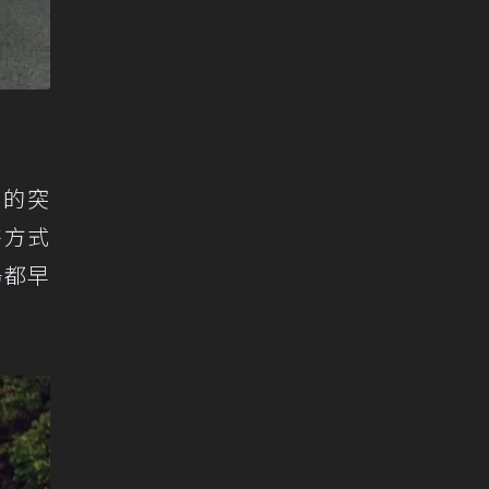
大的突
售方式
場都早