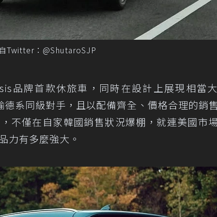
witter：@ShutaroSJP
nesis品牌首款休旅車，同時在設計上展現相當
輸德系同級對手，且以配備齊全、價格合理的銷
預期，不僅在自家韓國銷售狀況爆棚，就連美國市
產品力有多麼強大。