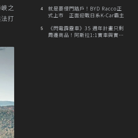
排跑車開發中！
海峽之
就是要侵門踏戶！BYD Racco正
式上市 正面迎戰日系K-Car霸主
無法打
《閃電霹靂車》35 週年計畫只剩
周邊商品！阿斯拉1:1實車與實體
展覽雙雙喊卡