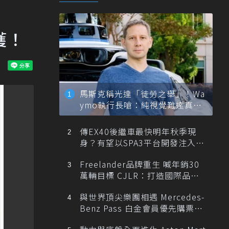
獲！
馬斯克稱光達「徒勞之舉」！Wa
ymo執行長嗆：純視覺難達真正
自動駕駛
傳EX40後繼車最快明年秋季現
身？有望以SPA3平台開發注入80
0V動力
Freelander品牌重生 喊年銷30
萬輛目標 CJLR：打造國際品牌
半數銷量來自全球！
與世界頂尖樂團相遇 Mercedes-
Benz Pass 白金會員優先購票維
也納愛樂