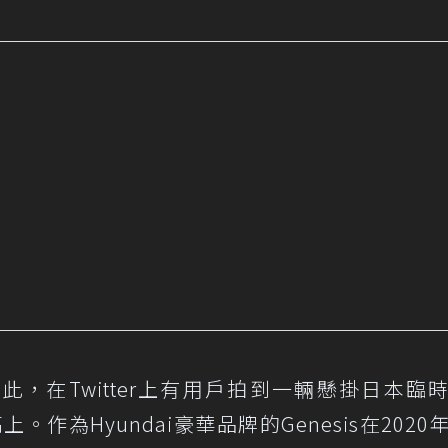
如此，在Twitter上有用戶拍到一輛懸掛日本臨
。作為Hyundai豪華品牌的Genesis在2020