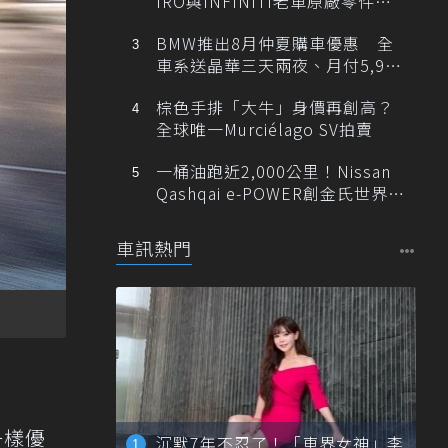
IRO與INFINITI老車原廠零件最
低1折
BMW推出8月仲夏購車優惠 全
車系送晶華三天兩夜、月付5,900
元起
棕色手排「大牛」身價再創高？
全球唯一Murciélago SV拍賣
一桶油跑近2,000公里！Nissan
Qashqai e-POWER創金氏世界紀
錄
車訊熱門
一樣優
沉默7年不忍了！「車界女神」李