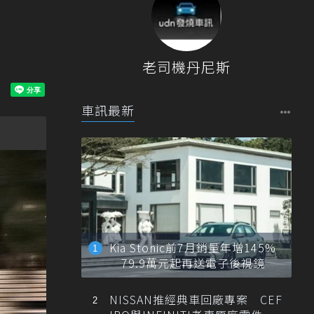
老司機丹尼斯
車訊最新
Kia Stonic前7月銷量年增145%
79.9萬元起再送電子後視鏡
NISSAN推經典車回廠專案 CEF