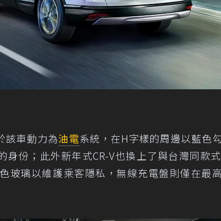
於該車動力為
油電
系統，在H字樣的周邊以藍色
身份；此外新年式CR-V也換上了與台灣同款式
深色玻璃以維護乘客隱私，無線充電盤則僅在最