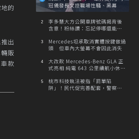
冠儀發長文控職場性騷、黑幕
當地的
李多慧大方公開車牌號碼揭背後
含意！粉絲讚：忘記停哪還能幫
忙找車
先推出
Mercedes坦承取消實體按鍵做過
頭 但車內大螢幕不會因此消失
車輛販
大改款 Mercedes-Benz GLA 正
d車款
式亮相 純電 643 公里續航小休
旅！
桃市科技執法被指「罰單陷
阱」！民代促完善配套，警察局
提數據回應