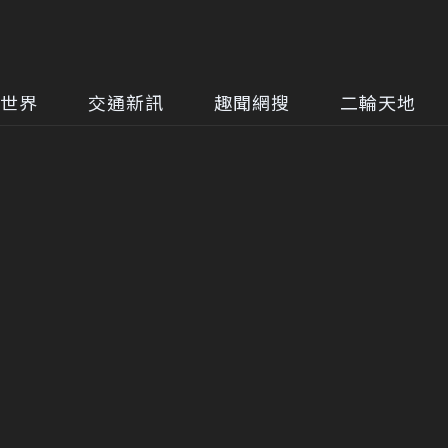
世界
交通新訊
趣聞網搜
二輪天地