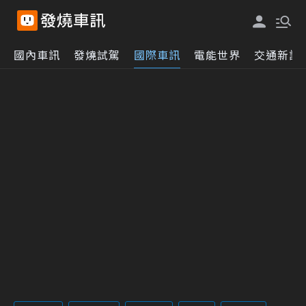
國內車訊
發燒試駕
國際車訊
電能世界
交通新訊