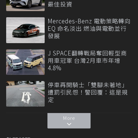
最佳投資
Mercedes-Benz 電動策略轉向
EQ 命名淡出 燃油與電動並行
發展
J SPACE翻轉戰局奪回輕型商
用車冠軍 台灣2月車市年增
4.8%
停車再開騎士「雙腳未著地」
遭罰引民怨！警回覆：這是規
定
More