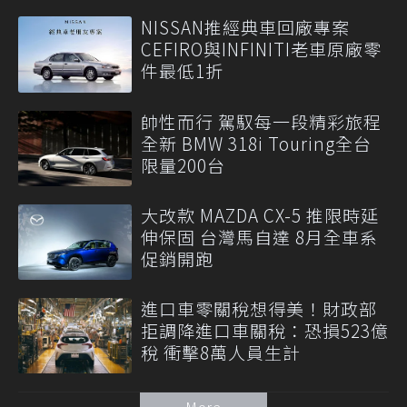
NISSAN推經典車回廠專案
CEFIRO與INFINITI老車原廠零
件最低1折
帥性而行 駕馭每一段精彩旅程
全新 BMW 318i Touring全台
限量200台
大改款 MAZDA CX-5 推限時延
伸保固 台灣馬自達 8月全車系
促銷開跑
進口車零關稅想得美！財政部
拒調降進口車關稅：恐損523億
稅 衝擊8萬人員生計
More