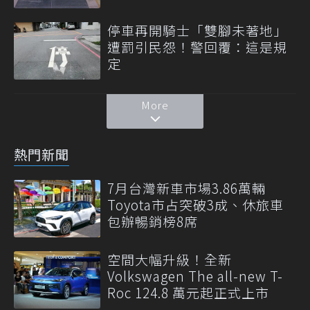
停車再開騎士「雙腳未著地」
遭罰引民怨！警回覆：這是規
定
More
熱門新聞
7月台灣新車市場3.86萬輛
Toyota市占突破3成、休旅車
包辦暢銷榜8席
空間大幅升級！全新
Volkswagen The all-new T-
Roc 124.8 萬元起正式上市