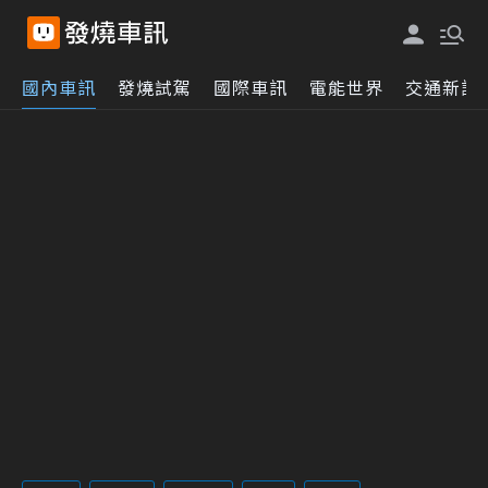
國內車訊
發燒試駕
國際車訊
電能世界
交通新訊