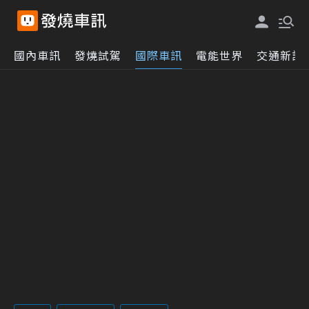
國內車訊
發燒試駕
國際車訊
電能世界
交通新訊