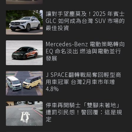
讓對手望塵莫及！2025 年賓士
GLC 如何成為台灣 SUV 市場的
最佳投資
Mercedes-Benz 電動策略轉向
EQ 命名淡出 燃油與電動並行
發展
J SPACE翻轉戰局奪回輕型商
用車冠軍 台灣2月車市年增
4.8%
停車再開騎士「雙腳未著地」
遭罰引民怨！警回覆：這是規
定