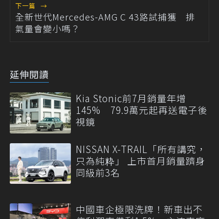
下一篇
→
全新世代Mercedes-AMG C 43路試捕獲 排
氣量會變小嗎？
延伸閱讀
Kia Stonic前7月銷量年增
145% 79.9萬元起再送電子後
視鏡
NISSAN X-TRAIL「所有講究，
只為純粋」 上市首月銷量躋身
同級前3名
中國車企極限洗牌！新車出不