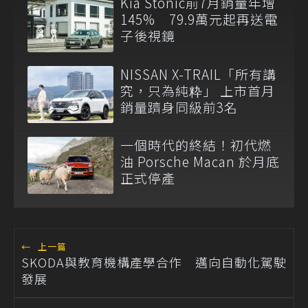
Kia Stonic前7月銷量年增
145% 79.9萬元起再送電
子後視鏡
NISSAN X-TRAIL「所有講
究，只為純粋」 上市首月
銷量躋身同級前3名
一個時代的終結！初代燃
油 Porsche Macan 於月底
正式停產
←
上一篇
SKODA與教育機構產學合作 邁向自動化駕駛
發展