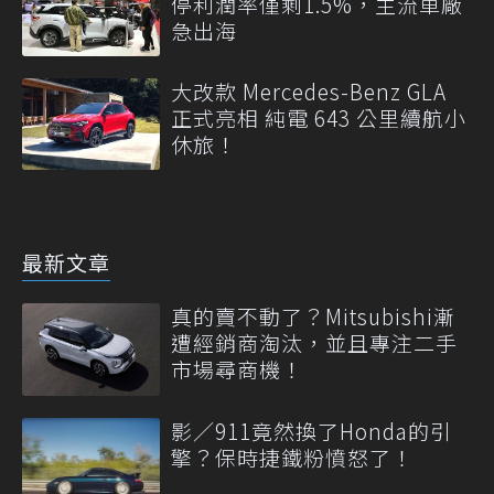
停利潤率僅剩1.5%，主流車廠
急出海
大改款 Mercedes-Benz GLA
正式亮相 純電 643 公里續航小
休旅！
最新文章
真的賣不動了？Mitsubishi漸
遭經銷商淘汰，並且專注二手
市場尋商機！
影／911竟然換了Honda的引
擎？保時捷鐵粉憤怒了！