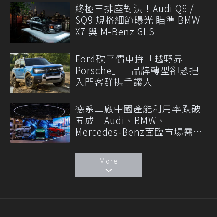
終極三排座對決！Audi Q9 /
SQ9 規格細節曝光 瞄準 BMW
X7 與 M-Benz GLS
Ford砍平價車拚「越野界
Porsche」 品牌轉型卻恐把
入門客群拱手讓人
德系車廠中國產能利用率跌破
五成 Audi、BMW、
Mercedes-Benz面臨市場需求
轉變
More