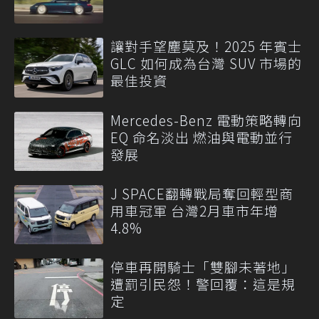
讓對手望塵莫及！2025 年賓士
GLC 如何成為台灣 SUV 市場的
最佳投資
Mercedes-Benz 電動策略轉向
EQ 命名淡出 燃油與電動並行
發展
J SPACE翻轉戰局奪回輕型商
用車冠軍 台灣2月車市年增
4.8%
停車再開騎士「雙腳未著地」
遭罰引民怨！警回覆：這是規
定