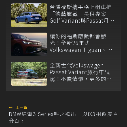
台灣福斯攜手格上租車推
「德藝旅藏」長租專案
Golf Variant與Passat月租
2.6萬起
讓你的福斯廠徽都會發
光！全新26年式
Volkswagen Tiguan、
Passat Variant正式上市
全新世代Volkswagen
Passat Variant旅行車試
駕！不賣情懷，更多的是
務實與沉穩
←
上一篇
BMW純電3 Series呼之欲出 與iX3相似度百
分百？