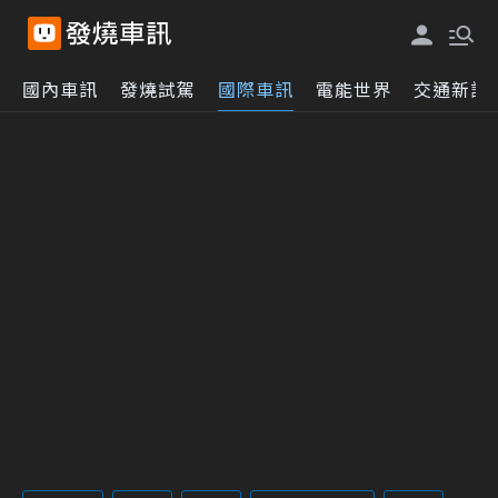
國內車訊
發燒試駕
國際車訊
電能世界
交通新訊