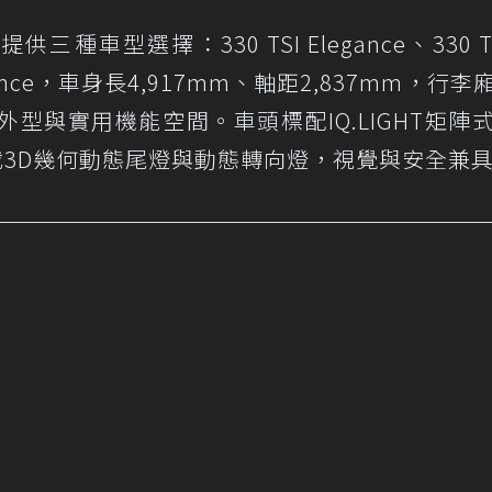
iant提供三種車型選擇：330 TSI Elegance、330 T
rformance，車身長4,917mm、軸距2,837mm，行
線外型與實用機能空間。車頭標配IQ.LIGHT矩陣
載3D幾何動態尾燈與動態轉向燈，視覺與安全兼