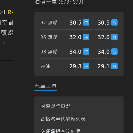
油價一覽 (8/3~8/9)
SI
R-
李廂空間
30.5
30.5
92 無鉛
式頭燈
32.0
32.0
95 無鉛
具。
34.0
34.0
98 無鉛
29.3
29.1
柴油
汽車工具
國道即時車況
合格汽車代驗廠列表
交通違規查詢結果