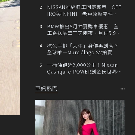
NISSAN推經典車回廠專案 CEF
IRO與INFINITI老車原廠零件最
低1折
BMW推出8月仲夏購車優惠 全
車系送晶華三天兩夜、月付5,900
元起
棕色手排「大牛」身價再創高？
全球唯一Murciélago SV拍賣
一桶油跑近2,000公里！Nissan
Qashqai e-POWER創金氏世界紀
錄
車訊熱門