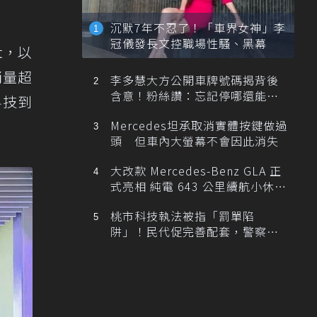
沉默7年不忍了！「車界女神」李
冠儀發長文控職場性騷、黑幕
nt，以
銷量超
李多慧大方公開車牌號碼揭背後
含意！粉絲讚：忘記停哪還能幫
科技到
忙找車
Mercedes坦承取消實體按鍵做過
頭 但車內大螢幕不會因此消失
大改款 Mercedes-Benz GLA 正
式亮相 純電 643 公里續航小休
旅！
桃市科技執法被指「罰單陷
阱」！民代促完善配套，警察局
提數據回應