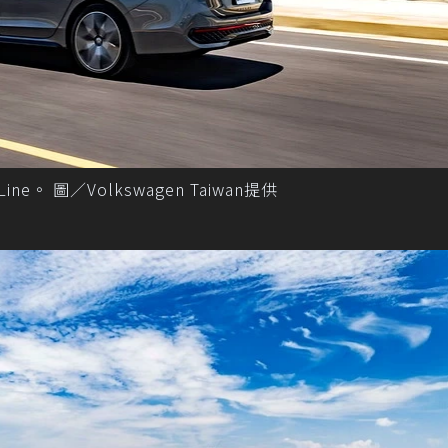
 R-Line。 圖／Volkswagen Taiwan提供