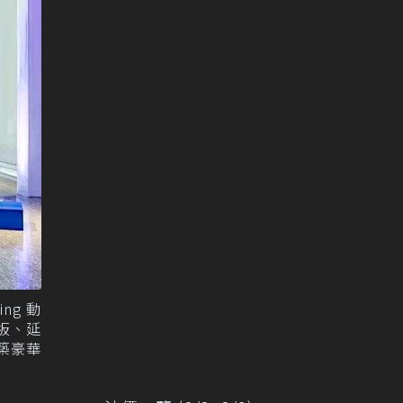
ing 動
板、延
構築豪華