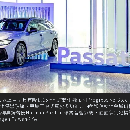
R-Line以上車型具有降低15mm運動化懸吊和Progressive Steer
動化湛黑頂篷、專屬三幅式真皮多功能方向盤和運動化金屬踏
真揚聲器Harman Kardon 環繞音響系統，面面俱到地
en Taiwan提供