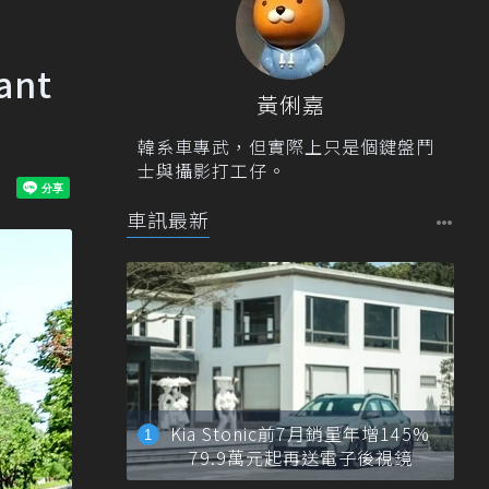
ant
黃俐嘉
韓系車專武，但實際上只是個鍵盤鬥
士與攝影打工仔。
車訊最新
Kia Stonic前7月銷量年增145%
79.9萬元起再送電子後視鏡