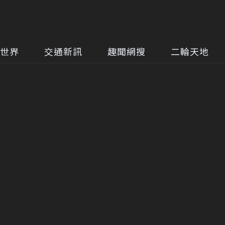
世界
交通新訊
趣聞網搜
二輪天地