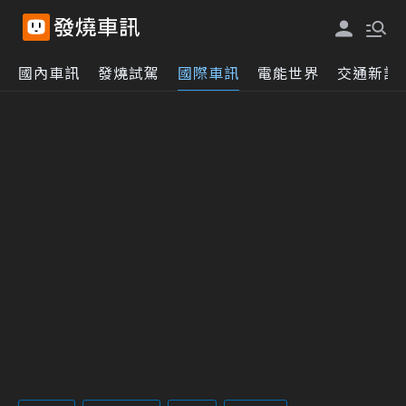
國內車訊
發燒試駕
國際車訊
電能世界
交通新訊