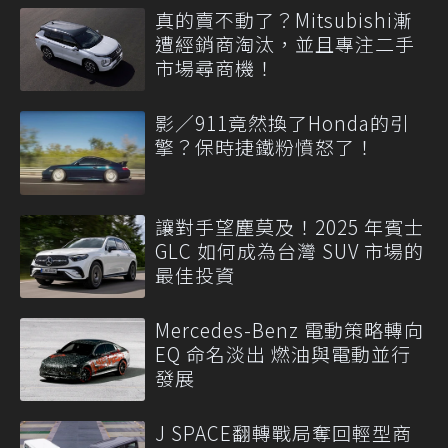
真的賣不動了？Mitsubishi漸
遭經銷商淘汰，並且專注二手
市場尋商機！
影／911竟然換了Honda的引
擎？保時捷鐵粉憤怒了！
讓對手望塵莫及！2025 年賓士
GLC 如何成為台灣 SUV 市場的
最佳投資
Mercedes-Benz 電動策略轉向
EQ 命名淡出 燃油與電動並行
發展
J SPACE翻轉戰局奪回輕型商