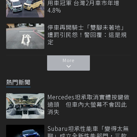
用車冠軍 台灣2月車市年增
4.8%
停車再開騎士「雙腳未著地」
遭罰引民怨！警回覆：這是規
定
More
熱門新聞
Mercedes坦承取消實體按鍵做
過頭 但車內大螢幕不會因此
消失
Subaru坦承性能車「變得太無
聊」成立全新性能部門，三款