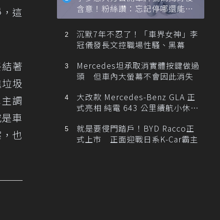
含意！粉絲讚：忘記停哪還能幫
淨，這
忙找車
沉默7年不忍了！「車界女神」李
冠儀發長文控職場性騷、黑幕
終結著
Mercedes坦承取消實體按鍵做過
頭 但車內大螢幕不會因此消失
進垃圾
大改款 Mercedes-Benz GLA 正
車主調
式亮相 純電 643 公里續航小休
或是車
旅！
就是要侵門踏戶！BYD Racco正
案，也
式上市 正面迎戰日系K-Car霸主