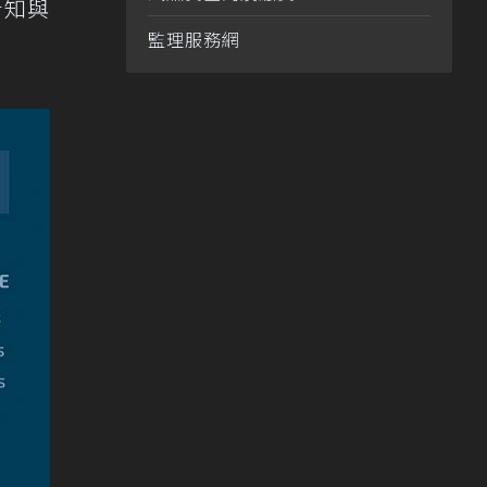
吿知與
監理服務網