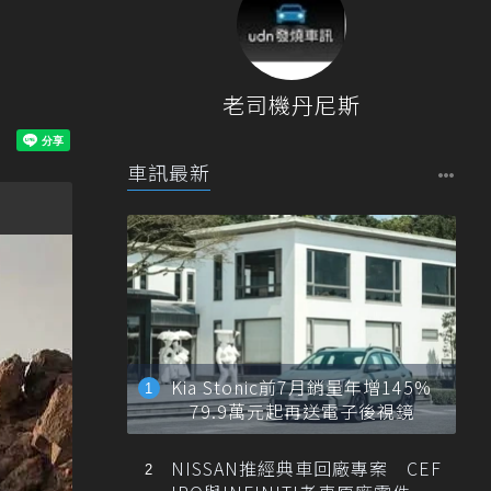
老司機丹尼斯
車訊最新
Kia Stonic前7月銷量年增145%
79.9萬元起再送電子後視鏡
NISSAN推經典車回廠專案 CEF