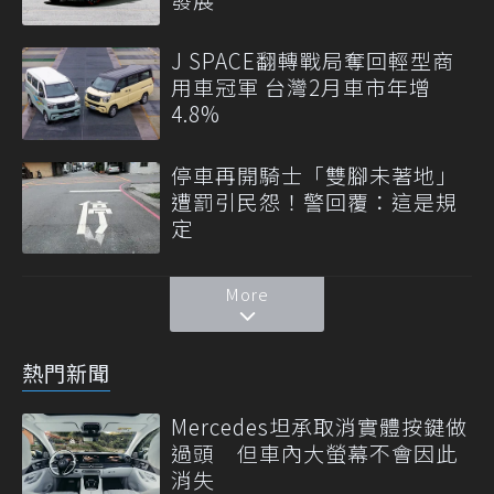
J SPACE翻轉戰局奪回輕型商
用車冠軍 台灣2月車市年增
4.8%
停車再開騎士「雙腳未著地」
遭罰引民怨！警回覆：這是規
定
More
熱門新聞
Mercedes坦承取消實體按鍵做
過頭 但車內大螢幕不會因此
消失