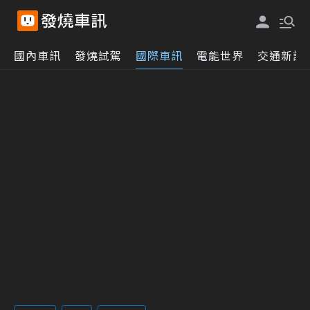
國內車訊
發燒試駕
國際車訊
電能世界
交通新訊