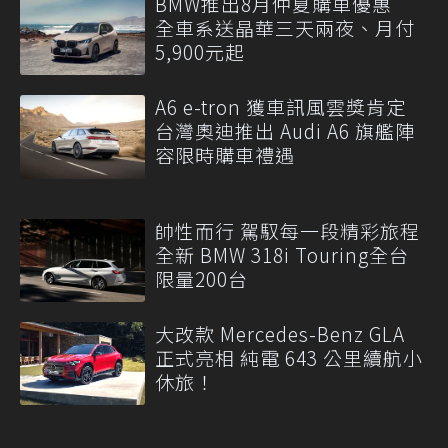
BMW推出8月仲夏購車優惠
全車系送晶華三天兩夜、月付
5,900元起
A6 e-tron 獲車訊風雲獎肯定
台灣奧迪推出 Audi A6 旗艦陣
容限時購車禮遇
帥性而行 駕馭每一段精彩旅程
全新 BMW 318i Touring全台
限量200台
大改款 Mercedes-Benz GLA
正式亮相 純電 643 公里續航小
休旅！