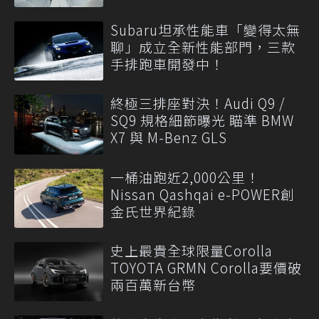
Subaru坦承性能車「變得太無
聊」成立全新性能部門，三款
手排跑車開發中！
終極三排座對決！Audi Q9 /
SQ9 規格細節曝光 瞄準 BMW
X7 與 M-Benz GLS
一桶油跑近2,000公里！
Nissan Qashqai e-POWER創
金氏世界紀錄
史上最貴全球限量Corolla
TOYOTA GRMN Corolla要價破
兩百萬新台幣