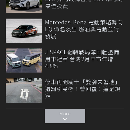
最佳投資
Mercedes-Benz 電動策略轉向
EQ 命名淡出 燃油與電動並行
發展
J SPACE翻轉戰局奪回輕型商
用車冠軍 台灣2月車市年增
4.8%
停車再開騎士「雙腳未著地」
遭罰引民怨！警回覆：這是規
定
More