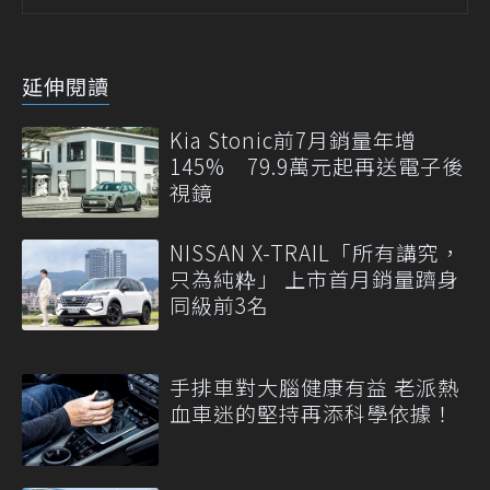
延伸閱讀
Kia Stonic前7月銷量年增
145% 79.9萬元起再送電子後
視鏡
NISSAN X-TRAIL「所有講究，
只為純粋」 上市首月銷量躋身
同級前3名
手排車對大腦健康有益 老派熱
血車迷的堅持再添科學依據！