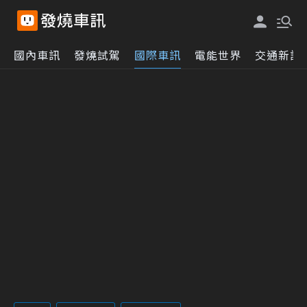
國內車訊
發燒試駕
國際車訊
電能世界
交通新訊