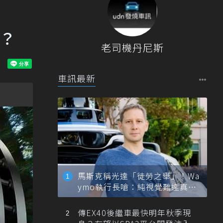
用？
老司機丹尼斯
車訊最新
馬斯克稱光達「徒勞之舉」！Wa
ymo執行長嗆：純視覺難達真正
自動駕駛
傳EX40後繼車最快明年秋季現