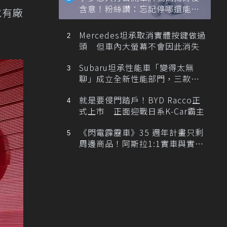
含意！粉絲讚：忘記停哪還能幫
竟有廠
忙找車
Mercedes坦承取消實體按鍵做過
頭 但車內大螢幕不會因此消失
Subaru坦承性能車「變得太無
聊」成立全新性能部門，三款手
排跑車開發中！
就是要侵門踏戶！BYD Racco正
式上市 正面迎戰日系K-Car霸主
《閃電霹靂車》35 週年計畫只剩
周邊商品！阿斯拉1:1實車與實體
展覽雙雙喊卡