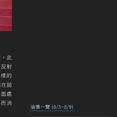
盤，此
，反射
這樣的
面在拋
行表面處
長而消
油價一覽 (8/3~8/9)