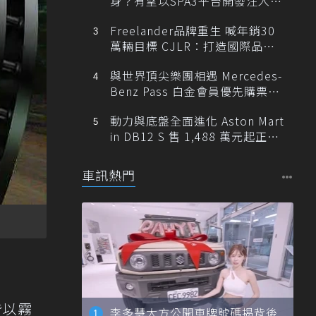
身？有望以SPA3平台開發注入80
0V動力
Freelander品牌重生 喊年銷30
萬輛目標 CJLR：打造國際品牌
半數銷量來自全球！
與世界頂尖樂團相遇 Mercedes-
Benz Pass 白金會員優先購票維
也納愛樂
動力與底盤全面進化 Aston Mart
in DB12 S 售 1,488 萬元起正式
登台
車訊熱門
皆以霧
李多慧大方公開車牌號碼揭背後