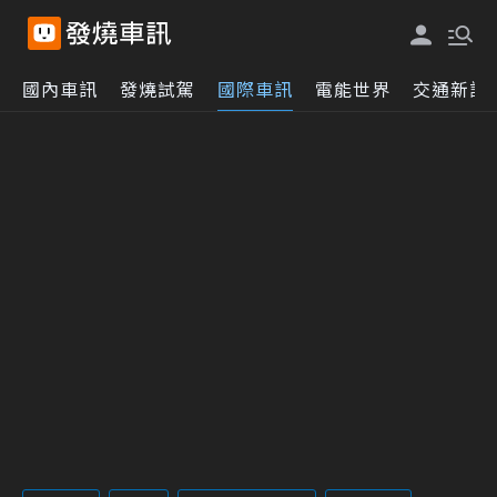
國內車訊
發燒試駕
國際車訊
電能世界
交通新訊