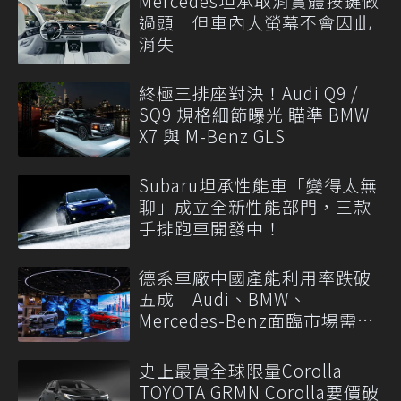
Mercedes坦承取消實體按鍵做
過頭 但車內大螢幕不會因此
消失
終極三排座對決！Audi Q9 /
SQ9 規格細節曝光 瞄準 BMW
X7 與 M-Benz GLS
Subaru坦承性能車「變得太無
聊」成立全新性能部門，三款
手排跑車開發中！
德系車廠中國產能利用率跌破
五成 Audi、BMW、
Mercedes-Benz面臨市場需求
轉變
史上最貴全球限量Corolla
TOYOTA GRMN Corolla要價破