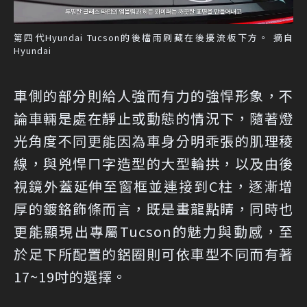
第四代Hyundai Tucson的後檔雨刷藏在後擾流板下方。 摘自
Hyundai
車側的部分則給人強而有力的強悍形象，不
論車輛是處在靜止或動態的情況下，隨著燈
光角度不同更能因為車身分明乖張的肌理稜
線，與兇悍ㄇ字造型的大型輪拱，以及由後
視鏡外蓋延伸至窗框並連接到C柱，逐漸增
厚的鍍鉻飾條而言，既是畫龍點睛，同時也
更能顯現出專屬Tucson的魅力與動感，至
於足下所配置的鋁圈則可依車型不同而有著
17~19吋的選擇。