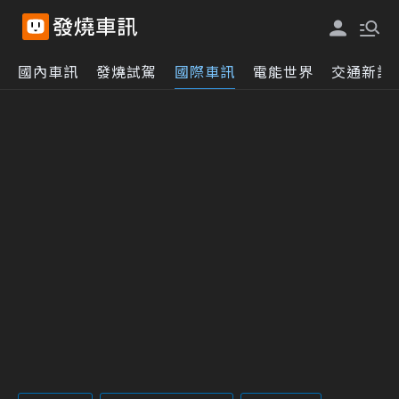
國內車訊
發燒試駕
國際車訊
電能世界
交通新訊