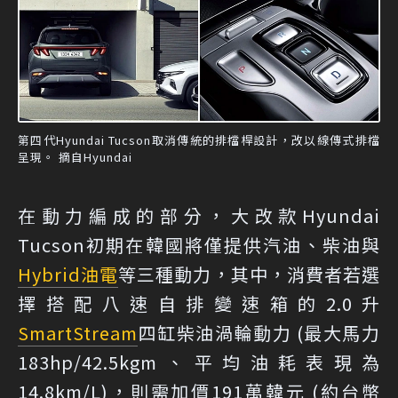
第四代Hyundai Tucson取消傳統的排檔桿設計，改以線傳式排檔
呈現。 摘自Hyundai
在動力編成的部分，大改款Hyundai
Tucson初期在韓國將僅提供汽油、柴油與
Hybrid
油電
等三種動力，其中，消費者若選
擇搭配八速自排變速箱的2.0升
SmartStream
四缸柴油渦輪動力 (最大馬力
183hp/42.5kgm、平均油耗表現為
14.8km/L)，則需加價191萬韓元 (約台幣