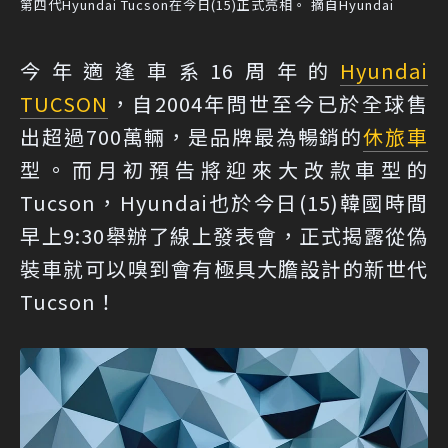
第四代Hyundai Tucson在今日(15)正式亮相。 摘自Hyundai
今年適逢車系16周年的
Hyundai
TUCSON
，自2004年問世至今已於全球售
出超過700萬輛，是品牌最為暢銷的
休旅車
型。而月初預告將迎來大改款車型的
Tucson，Hyundai也於今日(15)韓國時間
早上9:30舉辦了線上發表會，正式揭露從偽
裝車就可以嗅到會有極具大膽設計的新世代
Tucson！