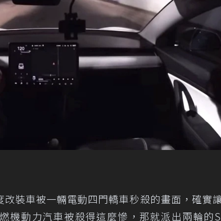
度改裝車被一輛電動四門轎車秒殺的畫面，確實
燃機動力汽車被殺得這麼慘，那就派出兩輪的Su