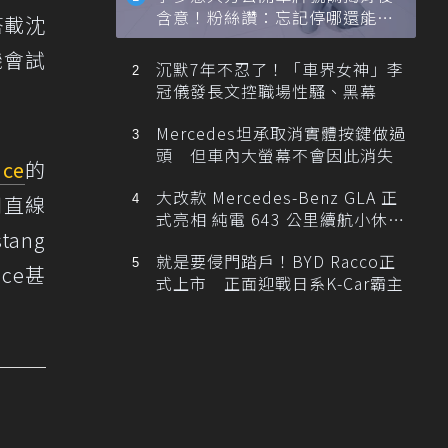
含意！粉絲讚：忘記停哪還能幫
搭載沈
忙找車
機會試
沉默7年不忍了！「車界女神」李
冠儀發長文控職場性騷、黑幕
Mercedes坦承取消實體按鍵做過
頭 但車內大螢幕不會因此消失
nce
的
大改款 Mercedes-Benz GLA 正
四直線
式亮相 純電 643 公里續航小休
tang
旅！
就是要侵門踏戶！BYD Racco正
nce甚
式上市 正面迎戰日系K-Car霸主