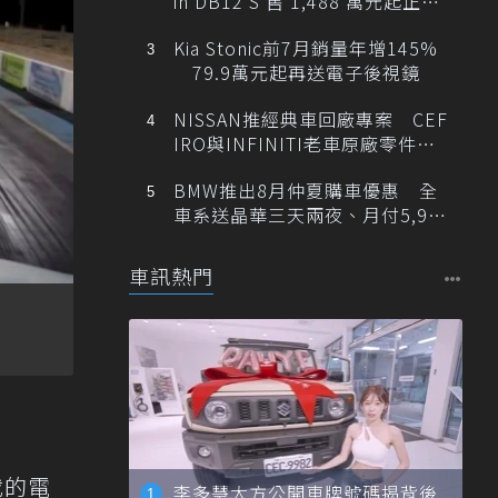
in DB12 S 售 1,488 萬元起正式
登台
Kia Stonic前7月銷量年增145%
79.9萬元起再送電子後視鏡
NISSAN推經典車回廠專案 CEF
IRO與INFINITI老車原廠零件最
低1折
BMW推出8月仲夏購車優惠 全
車系送晶華三天兩夜、月付5,900
元起
車訊熱門
載的電
李多慧大方公開車牌號碼揭背後