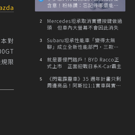
含意！粉絲讚：忘記停哪還能幫
azda
忙找車
Mercedes坦承取消實體按鍵做過
頭 但車內大螢幕不會因此消失
日本對
Subaru坦承性能車「變得太無
聊」成立全新性能部門，三款手
00GT
排跑車開發中！
就是要侵門踏戶！BYD Racco正
法規限
式上市 正面迎戰日系K-Car霸主
《閃電霹靂車》35 週年計畫只剩
周邊商品！阿斯拉1:1實車與實體
展覽雙雙喊卡