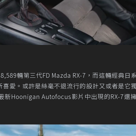
,589輛第三代FD Mazda RX-7，而這輛經典日
所喜愛。或許是絲毫不退流行的設計又或者是它
onigan Autofocus影片中出現的RX-7還