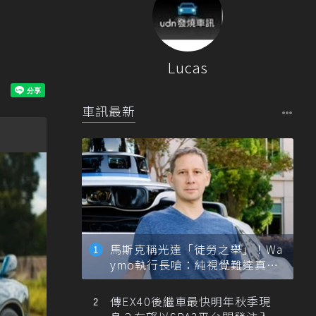
Lucas
車訊最新
馬斯克稱光達「徒勞之舉」！Wa
ymo執行長嗆：純視覺難達真正
自動駕駛
傳EX40後繼車最快明年秋季現