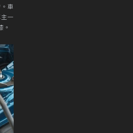
的。車
車主一
漆。