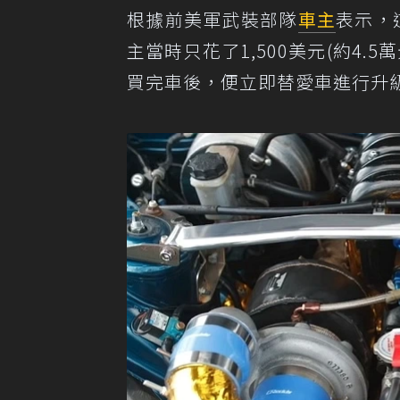
根據前美軍武裝部隊
車主
表示，這
主當時只花了1,500美元(約4.
買完車後，便立即替愛車進行升級，