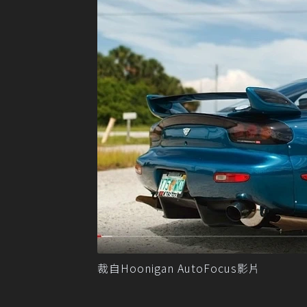
裁自Hoonigan AutoFocus影片