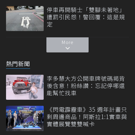
停車再開騎士「雙腳未著地」
遭罰引民怨！警回覆：這是規
定
More
熱門新聞
李多慧大方公開車牌號碼揭背
後含意！粉絲讚：忘記停哪還
能幫忙找車
《閃電霹靂車》35 週年計畫只
剩周邊商品！阿斯拉1:1實車與
實體展覽雙雙喊卡