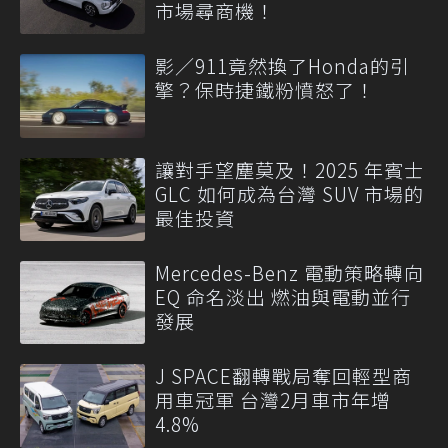
市場尋商機！
影／911竟然換了Honda的引
擎？保時捷鐵粉憤怒了！
讓對手望塵莫及！2025 年賓士
GLC 如何成為台灣 SUV 市場的
最佳投資
Mercedes-Benz 電動策略轉向
EQ 命名淡出 燃油與電動並行
發展
J SPACE翻轉戰局奪回輕型商
用車冠軍 台灣2月車市年增
4.8%