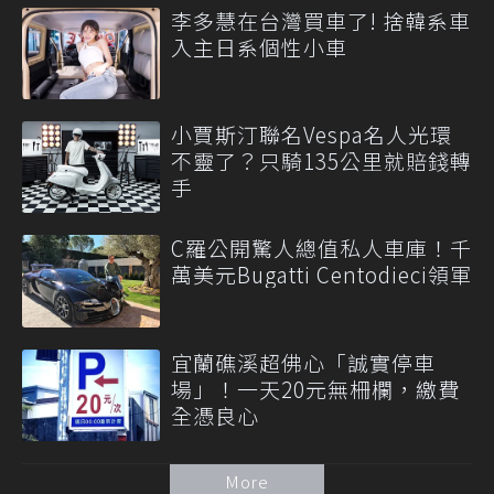
李多慧在台灣買車了! 捨韓系車
入主日系個性小車
小賈斯汀聯名Vespa名人光環
不靈了？只騎135公里就賠錢轉
手
C羅公開驚人總值私人車庫！千
萬美元Bugatti Centodieci領軍
宜蘭礁溪超佛心「誠實停車
場」！一天20元無柵欄，繳費
全憑良心
More