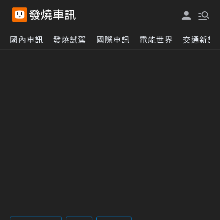
國內車訊
發燒試駕
國際車訊
電能世界
交通新訊