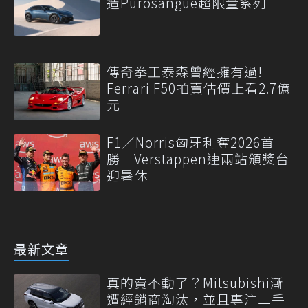
造Purosangue超限量系列
傳奇拳王泰森曾經擁有過!
Ferrari F50拍賣估價上看2.7億
元
F1／Norris匈牙利奪2026首
勝 Verstappen連兩站頒獎台
迎暑休
最新文章
真的賣不動了？Mitsubishi漸
遭經銷商淘汰，並且專注二手