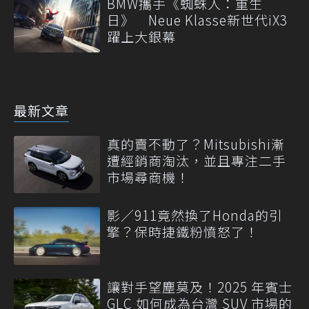
BMW攜手《蜘蛛人：重生
日》 Neue Klasse新世代iX3
躍上大銀幕
最新文章
真的賣不動了？Mitsubishi漸
遭經銷商淘汰，並且專注二手
市場尋商機！
影／911竟然換了Honda的引
擎？保時捷鐵粉憤怒了！
讓對手望塵莫及！2025 年賓士
GLC 如何成為台灣 SUV 市場的