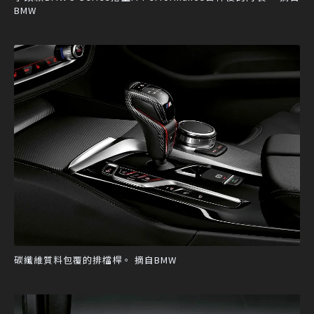
BMW
碳纖維質料包覆的排檔桿。 摘自BMW