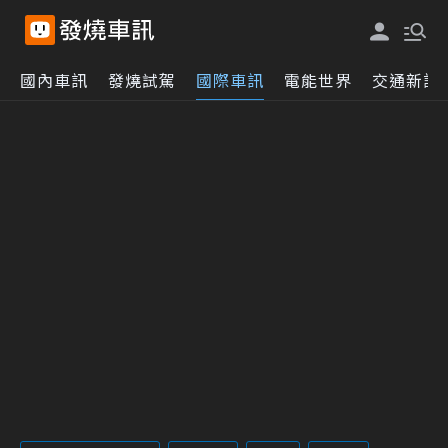
國內車訊
發燒試駕
國際車訊
電能世界
交通新訊