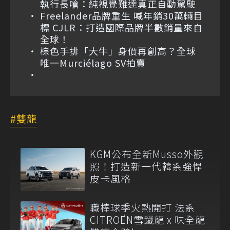
執行長嗆：純視覺難達真正自動駕駛
Freelander品牌重生 喊年銷30萬輛目
標 CJLR：打造國際品牌半數銷量來自
全球！
棕色手排「大牛」身價再創高？全球
唯一Murciélago SV拍賣
雙龍
KGM公布全新Musso外觀
照！打造新一代韓系強悍
皮卡風格
職棒球季火熱開打 法系
CITROËN雪鐵龍 x 味全龍