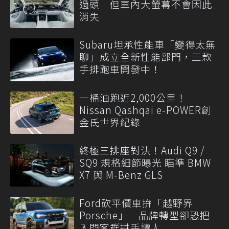
過頭 但車內大螢幕不會因此
消失
Subaru坦承性能車「變得太無
聊」成立全新性能部門，三款
手排跑車開發中！
一桶油跑近2,000公里！
Nissan Qashqai e-POWER創
金氏世界紀錄
終極三排座對決！Audi Q9 /
SQ9 規格細節曝光 瞄準 BMW
X7 與 M-Benz GLS
Ford砍平價車拚「越野界
Porsche」 品牌轉型卻恐把
入門客群拱手讓人