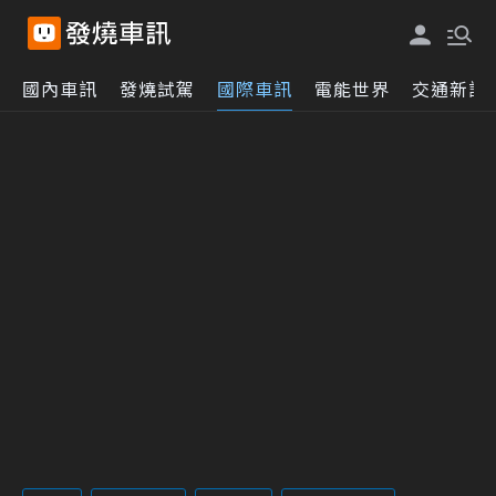
國內車訊
發燒試駕
國際車訊
電能世界
交通新訊