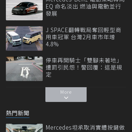
EQ 命名淡出 燃油與電動並行
發展
J SPACE翻轉戰局奪回輕型商
用車冠軍 台灣2月車市年增
4.8%
停車再開騎士「雙腳未著地」
遭罰引民怨！警回覆：這是規
定
More
熱門新聞
Mercedes坦承取消實體按鍵做