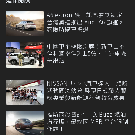
A6 e-tron 獲車訊風雲獎肯定
台灣奧迪推出 Audi A6 旗艦陣
容限時購車禮遇
中國車企極限洗牌！新車出不
停利潤率僅剩1.5%，主流車廠
急出海
NISSAN「小小汽車達人」體驗
活動圓滿落幕 展現日式職人服
務專業與新能源科普教育成果
福斯商旅曾評估 ID. Buzz 燃油
增程版，最終因 MEB 平台限制
作罷！