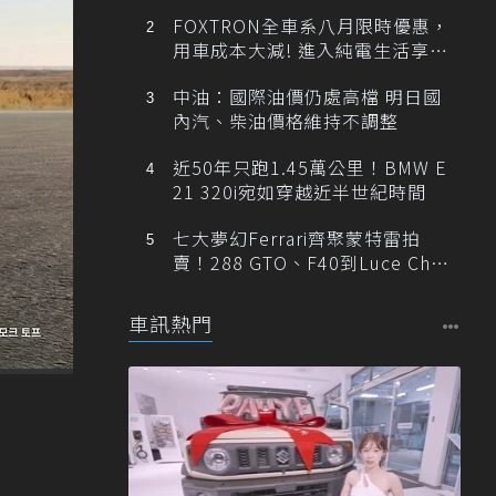
FOXTRON全車系八月限時優惠，
用車成本大減! 進入純電生活享
「零稅金＋零保養」新時代
中油：國際油價仍處高檔 明日國
內汽、柴油價格維持不調整
近50年只跑1.45萬公里！BMW E
21 320i宛如穿越近半世紀時間
七大夢幻Ferrari齊聚蒙特雷拍
賣！288 GTO、F40到Luce Cha
ssis 0一次登場
車訊熱門