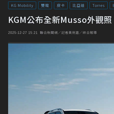
KG Mobility
雙龍
皮卡
比亞迪
Torres
KGM公布全新Musso外
聯合新聞網／記者黃俐嘉／綜合報導
2025-12-27 15:21