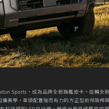
exton Sports，成為品牌全新旗艦皮卡。這輛全
粗獷美學，車頭配置強而有力的方正型前保險桿
有科技感的LED日行燈，營造出極具侵略性的