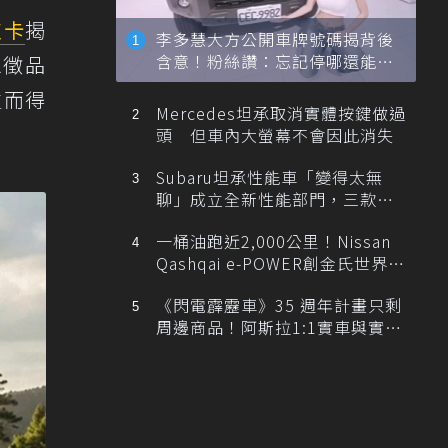
皮卡
揭
李多慧大方公開車牌號碼揭背後
含意！粉絲讚：忘記停哪還能幫
象徵品
忙找車
生而得
Mercedes坦承取消實體按鍵做過
頭 但車內大螢幕不會因此消失
Subaru坦承性能車「變得太無
聊」成立全新性能部門，三款手
排跑車開發中！
一桶油跑近2,000公里！Nissan
Qashqai e-POWER創金氏世界紀
錄
《閃電霹靂車》35 週年計畫只剩
周邊商品！阿斯拉1:1實車與實體
展覽雙雙喊卡