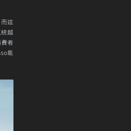
，而這
正統越
消費者
so能