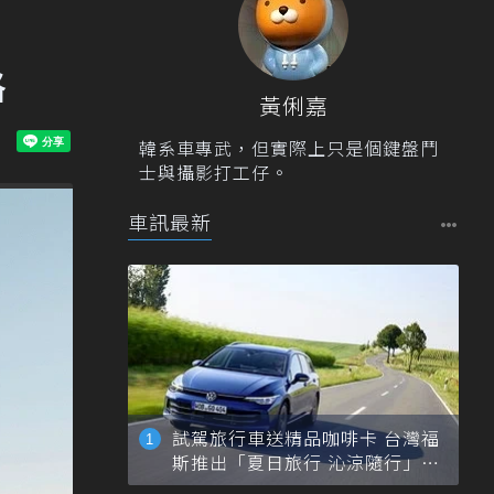
格
黃俐嘉
韓系車專武，但實際上只是個鍵盤鬥
士與攝影打工仔。
車訊最新
試駕旅行車送精品咖啡卡 台灣福
斯推出「夏日旅行 沁涼隨行」活
動