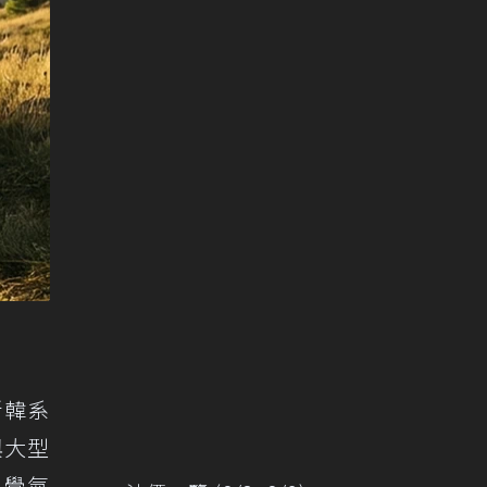
新韓系
與大型
視覺氣