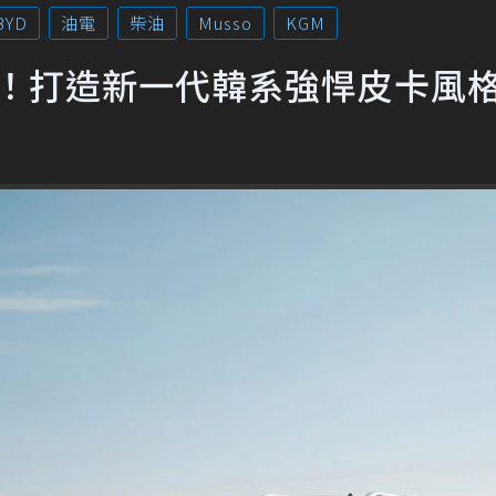
BYD
油電
柴油
Musso
KGM
觀照！打造新一代韓系強悍皮卡風